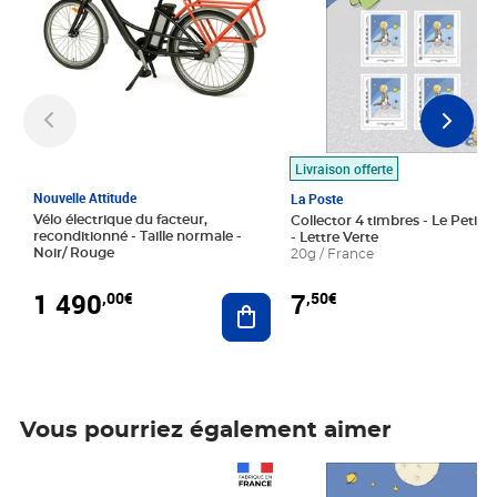
Livraison offerte
Nouvelle Attitude
La Poste
Vélo électrique du facteur,
Collector 4 timbres - Le Petit P
reconditionné - Taille normale -
- Lettre Verte
Noir/ Rouge
20g / France
1 490
7
,00€
,50€
Ajouter au panier
Vous pourriez également aimer
Prix 1 490,00€
Prix 7,50€