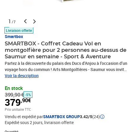
1
/7
Livraison offerte
Smartbox
SMARTBOX - Coffret Cadeau Vol en
montgolfière pour 2 personnes au-dessus de
Saumur en semaine - Sport & Aventure
Partez à la découverte du palais des Ducs d’Anjou à l’occasion d’un
voyage hors du commun ! Arts Montgolfières - Saumur vous invite
à prendre de la hauteur à l’occasion d’un vol panoramique en
Voir la description
montgolfière d’1h, pour 2 personnes en semaine. Envolez-vous
En stock
dans le ciel du plateau ligérien en compagnie d’un pilote
399,90 €
chevronné. Admirez l’historique vallée de la Loire depuis le ciel et
-5%
379
,90€
le château de Saumur, une ancienne forteresse sur les bords du
fleuve. À quelques kilomètres, vous apercevrez également l’Abbaye
Prix unitaire TTC
de Fontevraud et à l'atterrissage, vous pourrez déguster une coupe
Vendu et expédié par
SMARTBOX GROUP
3.42/5
(24)
de crémant de Loire. Un patrimoine exceptionnel à voir depuis les
Expédié sous 2 jours
livraison offerte
nuages !Vol en montgolfière pour 2 personnes au-dessus de
Quantité : 1
Saumur en semaine
Quantité