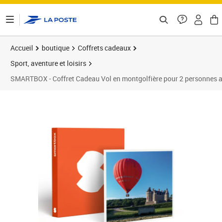
ontenu de la page
Accueil
boutique
Coffrets cadeaux
Sport, aventure et loisirs
SMARTBOX - Coffret Cadeau Vol en montgolfière pour 2 personnes a
Prix barré 399,90 €
Prix 379,90€