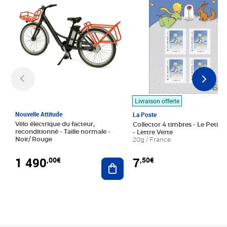
Livraison offerte
Nouvelle Attitude
La Poste
Vélo électrique du facteur,
Collector 4 timbres - Le Petit P
reconditionné - Taille normale -
- Lettre Verte
Noir/ Rouge
20g / France
1 490
7
,00€
,50€
Ajouter au panier