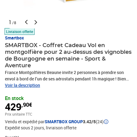
1
/8
Livraison offerte
Smartbox
SMARTBOX - Coffret Cadeau Vol en
montgolfière pour 2 au-dessus des vignobles
de Bourgogne en semaine - Sport &
Aventure
France Montgolfières Beaune invite 2 personnes à prendre son
envol à bord de l’un de ses aérostats pendant 1h magique ! Bien
installés dans votre nacelle et à mesure que vous vous éloignerez
Voir la description
de la terre ferme, vous pourrez admirer la mosaïque urbaine créée
En stock
par les tuiles colorées des toits des bâtiments. Une fois que vous
429
,90€
aurez dépassé les remparts de la ville, vous découvrirez le paysage
hypnotisant des parcelles de vignes bourguignonnes qui
Prix unitaire TTC
s’entrelacent harmonieusement. Vous serez entre de bonnes mains
Vendu et expédié par
SMARTBOX GROUP
3.42/5
(24)
grâce à les membres de l’équipe expérimentés et passionnés,
Expédié sous 2 jours
livraison offerte
soucieux de vous faire passer un moment unique et mémorable.
Une merveilleuse balade aérienne que vous n’êtes pas prêts
Quantité : 1