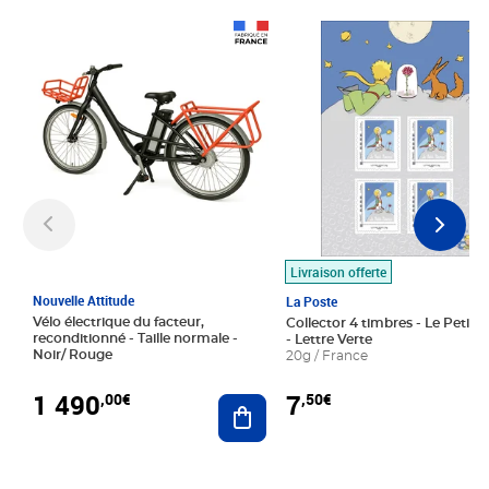
Prix 1 490,00€
Prix 7,50€
Livraison offerte
Nouvelle Attitude
La Poste
Vélo électrique du facteur,
Collector 4 timbres - Le Petit P
reconditionné - Taille normale -
- Lettre Verte
Noir/ Rouge
20g / France
1 490
7
,00€
,50€
Ajouter au panier