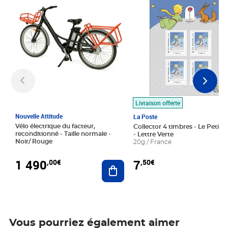
Livraison offerte
Nouvelle Attitude
La Poste
Vélo électrique du facteur,
Collector 4 timbres - Le Petit P
reconditionné - Taille normale -
- Lettre Verte
Noir/ Rouge
20g / France
1 490
7
,00€
,50€
Ajouter au panier
Vous pourriez également aimer