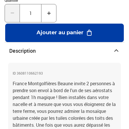
Quantité
d’oublier !Vol en montgolfière pour 2 au-dessus des vignobles de
Bourgogne en semaine
Ajouter au panier
Description
ID 3608110662193
France Montgolfières Beaune invite 2 personnes à
prendre son envol à bord de l’un de ses aérostats
pendant 1h magique ! Bien installés dans votre
nacelle et à mesure que vous vous éloignerez de la
terre ferme, vous pourrez admirer la mosaïque
urbaine créée par les tuiles colorées des toits des
bâtiments. Une fois que vous aurez dépassé les