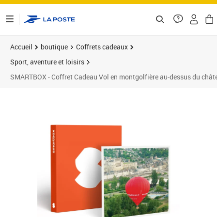
ontenu de la page
Accueil
boutique
Coffrets cadeaux
Sport, aventure et loisirs
SMARTBOX - Coffret Cadeau Vol en montgolfière au-dessus du châte
Prix barré 209,90 €
Prix 184,90€