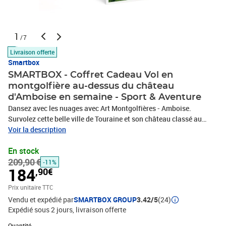
1
/7
Livraison offerte
Smartbox
SMARTBOX - Coffret Cadeau Vol en
montgolfière au-dessus du château
d'Amboise en semaine - Sport & Aventure
Dansez avec les nuages avec Art Montgolfières - Amboise.
Survolez cette belle ville de Touraine et son château classé au
patrimoine mondiale de l’Unesco. L’équipe invite 1 personne à
Voir la description
profiter d'un vol d'1h le jour de son choix, du lundi au jeudi. Une
En stock
fois votre ballon prêt, prenez place dans la nacelle tandis que le
209,90 €
pilote prend les commandes et actionne les brûleurs. Lors de votre
-11%
184
,90€
aventure aérienne, laissez-vous séduire par les paysages
verdoyants, les ponts traversant la Loire et les toits des bâtiments
Prix unitaire TTC
qui dessinent une jolie mosaïque contrastant avec la nature
Vendu et expédié par
SMARTBOX GROUP
3.42/5
(24)
environnante. Baladez-vous au gré des vents avant de revenir à
Expédié sous 2 jours
livraison offerte
votre point de départ où vous bénéficierez d'une coupe de crémant
Quantité : 1
de Loire. Un moment inoubliable vous attend !Vol en montgolfière
Quantité