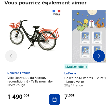
Vous pourriez également aimer
Prix 1 490,00€
Prix 7,50€
Livraison offerte
Nouvelle Attitude
La Poste
Vélo électrique du facteur,
Collector 4 timbres - Le Petit P
reconditionné - Taille normale -
- Lettre Verte
Noir/ Rouge
20g / France
1 490
7
,00€
,50€
Ajouter au panier