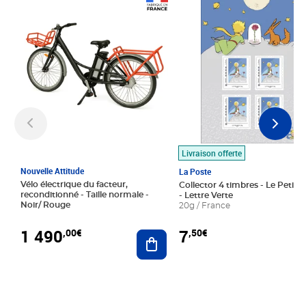
Prix 1 490,00€
Prix 7,50€
Livraison offerte
Nouvelle Attitude
La Poste
Vélo électrique du facteur,
Collector 4 timbres - Le Petit P
reconditionné - Taille normale -
- Lettre Verte
Noir/ Rouge
20g / France
1 490
7
,00€
,50€
Ajouter au panier