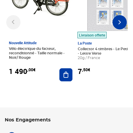
Livraison offerte
Nouvelle Attitude
La Poste
Vélo électrique du facteur,
Collector 4 timbres - Le Petit P
reconditionné - Taille normale -
- Lettre Verte
Noir/ Rouge
20g / France
1 490
7
,00€
,50€
Ajouter au panier
Nos Engagements