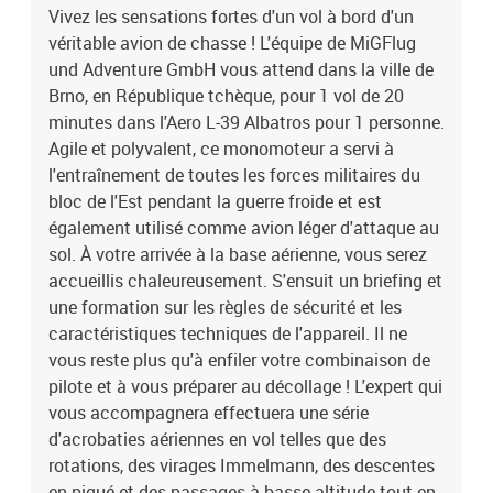
Vivez les sensations fortes d'un vol à bord d'un
Immelmann, des descentes en piqué et des passages à basse
véritable avion de chasse ! L'équipe de MiGFlug
altitude tout en rasant le sol. Pour une expérience à couper le
souffle aux airs du légendaire Top Gun !Vol de 20 minutes dans un
und Adventure GmbH vous attend dans la ville de
avion de chasse L-39 Albatros en République tchèque
Brno, en République tchèque, pour 1 vol de 20
minutes dans l'Aero L-39 Albatros pour 1 personne.
Agile et polyvalent, ce monomoteur a servi à
l'entraînement de toutes les forces militaires du
bloc de l'Est pendant la guerre froide et est
également utilisé comme avion léger d'attaque au
sol. À votre arrivée à la base aérienne, vous serez
accueillis chaleureusement. S'ensuit un briefing et
une formation sur les règles de sécurité et les
caractéristiques techniques de l'appareil. Il ne
vous reste plus qu'à enfiler votre combinaison de
pilote et à vous préparer au décollage ! L'expert qui
vous accompagnera effectuera une série
d'acrobaties aériennes en vol telles que des
rotations, des virages Immelmann, des descentes
en piqué et des passages à basse altitude tout en