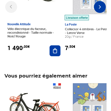
Livraison offerte
Nouvelle Attitude
La Poste
Vélo électrique du facteur,
Collector 4 timbres - Le Petit P
reconditionné - Taille normale -
- Lettre Verte
Noir/ Rouge
20g / France
1 490
7
,00€
,50€
Ajouter au panier
Vous pourriez également aimer
Prix 1 490,00€
Prix 7,50€