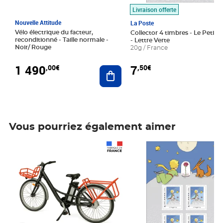
Livraison offerte
Nouvelle Attitude
La Poste
Vélo électrique du facteur,
Collector 4 timbres - Le Petit P
reconditionné - Taille normale -
- Lettre Verte
Noir/ Rouge
20g / France
1 490
7
,00€
,50€
Ajouter au panier
Vous pourriez également aimer
Prix 1 490,00€
Prix 7,50€