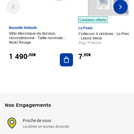
Livraison offerte
Nouvelle Attitude
La Poste
Vélo électrique du facteur,
Collector 4 timbres - Le Petit P
reconditionné - Taille normale -
- Lettre Verte
Noir/ Rouge
20g / France
1 490
7
,00€
,50€
Ajouter au panier
Nos Engagements
Proche de vous
Localiser un bureau de poste