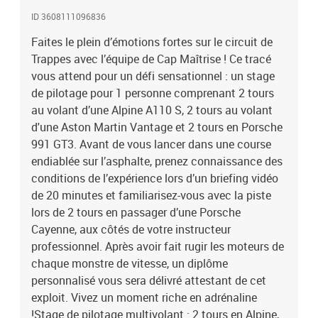
chaque monstre de vitesse, un diplôme personnalisé vous sera
délivré attestant de cet exploit. Vivez un moment riche en
ID 3608111096836
adrénaline !Stage de pilotage multivolant : 2 tours en Alpine, 2
Faites le plein d’émotions fortes sur le circuit de
tours en Aston Martin Vantage et 2 tours en Porsche 991 GT3 sur
Trappes avec l’équipe de Cap Maîtrise ! Ce tracé
le circuit de Trappes
vous attend pour un défi sensationnel : un stage
de pilotage pour 1 personne comprenant 2 tours
au volant d’une Alpine A110 S, 2 tours au volant
d'une Aston Martin Vantage et 2 tours en Porsche
991 GT3. Avant de vous lancer dans une course
endiablée sur l’asphalte, prenez connaissance des
conditions de l’expérience lors d’un briefing vidéo
de 20 minutes et familiarisez-vous avec la piste
lors de 2 tours en passager d’une Porsche
Cayenne, aux côtés de votre instructeur
professionnel. Après avoir fait rugir les moteurs de
chaque monstre de vitesse, un diplôme
personnalisé vous sera délivré attestant de cet
exploit. Vivez un moment riche en adrénaline
!Stage de pilotage multivolant : 2 tours en Alpine,