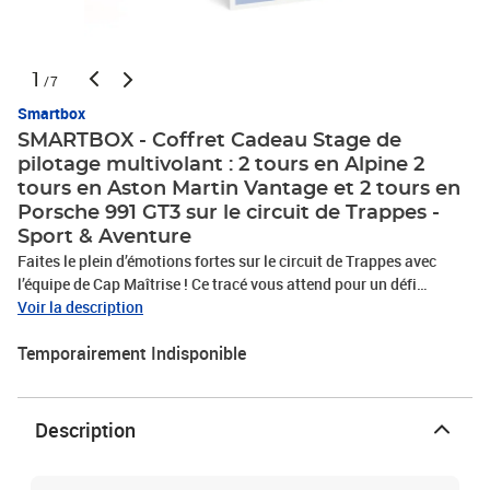
1
/7
Smartbox
SMARTBOX - Coffret Cadeau Stage de
pilotage multivolant : 2 tours en Alpine 2
tours en Aston Martin Vantage et 2 tours en
Porsche 991 GT3 sur le circuit de Trappes -
Sport & Aventure
Faites le plein d’émotions fortes sur le circuit de Trappes avec
l’équipe de Cap Maîtrise ! Ce tracé vous attend pour un défi
sensationnel : un stage de pilotage pour 1 personne comprenant 2
Voir la description
tours au volant d’une Alpine A110 S, 2 tours au volant d'une Aston
Temporairement Indisponible
Martin Vantage et 2 tours en Porsche 991 GT3. Avant de vous
lancer dans une course endiablée sur l’asphalte, prenez
connaissance des conditions de l’expérience lors d’un briefing
vidéo de 20 minutes et familiarisez-vous avec la piste lors de 2
Description
tours en passager d’une Porsche Cayenne, aux côtés de votre
instructeur professionnel. Après avoir fait rugir les moteurs de