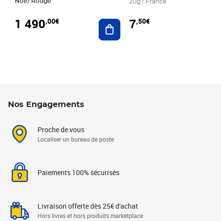
Noir/ Rouge
20g / France
1 490
7
,00€
,50€
Ajouter au panier
Nos Engagements
Proche de vous
Localiser un bureau de poste
Paiements 100% sécurisés
Livraison offerte dès 25€ d'achat
Hors livres et hors produits marketplace