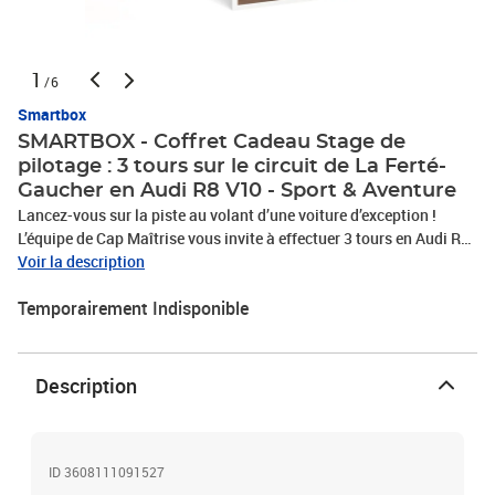
1
/6
Smartbox
SMARTBOX - Coffret Cadeau Stage de
pilotage : 3 tours sur le circuit de La Ferté-
Gaucher en Audi R8 V10 - Sport & Aventure
Lancez-vous sur la piste au volant d’une voiture d’exception !
L’équipe de Cap Maîtrise vous invite à effectuer 3 tours en Audi R8
V10 sur le circuit de La Ferté-Gaucher. Vous prendrez place aux
Voir la description
commandes de ce petit bolide pour une fabuleuse expérience de
Temporairement Indisponible
conduite, encadrée par des professionnels. Après 2 tours de
reconnaissance aux côtés de votre instructeur, ce sera à votre tour
de vous installer au volant et maîtriser votre véhicule. Vivez une
expérience exaltante sur l’asphalte, entre courbes et lignes droites,
Description
jusqu’à la ligne d’arrivée. Un stage de pilotage pas comme les
autres à bord d’une puissante cylindrée !Stage de pilotage : 3 tours
sur le circuit de La Ferté-Gaucher en Audi R8 V10
ID 3608111091527