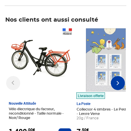
Nos clients ont aussi consulté
Prix 1 490,00€
Prix 7,50€
Livraison offerte
Nouvelle Attitude
La Poste
Vélo électrique du facteur,
Collector 4 timbres - Le Petit P
reconditionné - Taille normale -
- Lettre Verte
Noir/ Rouge
20g / France
,00€
,50€
Ajouter au panier