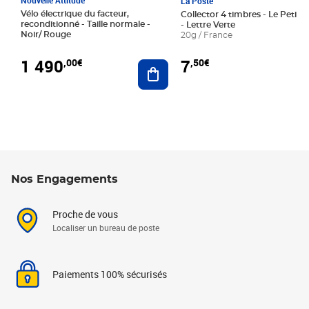
La Poste
Vélo électrique du facteur,
Collector 4 timbres - Le Petit P
reconditionné - Taille normale -
- Lettre Verte
Noir/ Rouge
20g / France
1 490
7
,00€
,50€
Ajouter au panier
Nos Engagements
Proche de vous
Localiser un bureau de poste
Paiements 100% sécurisés