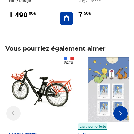
Noir/ Rouge
20g / France
1 490
7
,00€
,50€
Ajouter au panier
Vous pourriez également aimer
Prix 1 490,00€
Prix 7,50€
Livraison offerte
Nouvelle Attitude