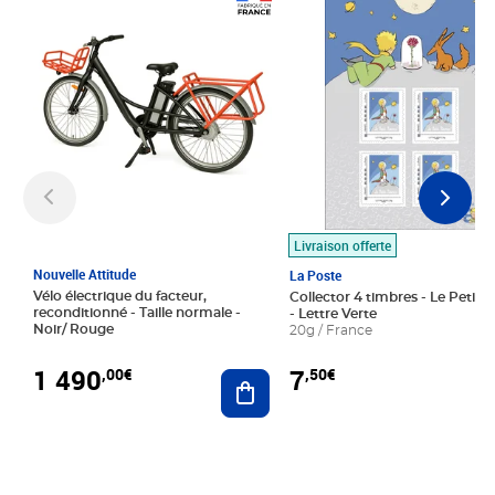
Prix 1 490,00€
Prix 7,50€
Livraison offerte
Nouvelle Attitude
La Poste
Vélo électrique du facteur,
Collector 4 timbres - Le Petit P
reconditionné - Taille normale -
- Lettre Verte
Noir/ Rouge
20g / France
1 490
7
,00€
,50€
Ajouter au panier