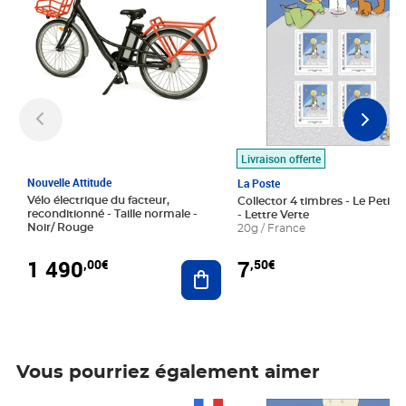
Livraison offerte
Nouvelle Attitude
La Poste
Vélo électrique du facteur,
Collector 4 timbres - Le Petit P
reconditionné - Taille normale -
- Lettre Verte
Noir/ Rouge
20g / France
1 490
7
,00€
,50€
Ajouter au panier
Vous pourriez également aimer