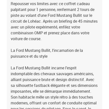
Repousser vos limites avec ce coffret cadeau
accélérations impressionnantes de 0 à 100 km/h en 4,5 secondes.
palpitant pour 1 personne, renfermant 2 tours de
La boîte manuelle et les suspensions indépendantes renforcent sa
maniabilité, bien que la maîtrise de cette "muscle car" demande
piste au volant d'une Ford Mustang Bullit sur le
une prise en main ferme. La Ford Mustang vous fait vivre le rêve
circuit de Lohéac. Après un briefing de 45 minutes
américain sur circuit, procurant des sensations fortes et
avec un pilote expérimenté, enfilez votre
inoubliables.Le circuit de LohéacSitué en Bretagne à environ 40
combinaison OMP et prenez place dans votre
km de Rennes et 90 km de Nantes, le circuit de Lohéac est l'un des
voiture de course.
circuits les plus appréciés de l'ouest de la France. Ce tracé
technique de 2,2 km combine des lignes droites, des chicanes
La Ford Mustang Bullit, l'incarnation de la
serrées et des virages variés, offrant un défi à la fois rapide et
technique pour les pilotes. Il comprend une longue ligne droite de
puissance et du style
550 mètres idéale pour atteindre des vitesses élevées, tandis que
ses courbes exigent réactivité et précision. Le circuit de Lohéac est
La Ford Mustang Bullit incarne l’esprit
le terrain parfait pour tester vos compétences au volant, que vous
indomptable des chevaux sauvages américains,
soyez débutant ou pilote aguerri.Stage de pilotage : 2 tours sur le
alliant puissance brute et design distinctif. Avec
circuit de Lohéac en Ford Mustang Bullit
sa silhouette fastback élégante et ses dimensions
imposantes, elle se démarque immédiatement.
Son habitacle mêle un style rétro à des touches
modernes, offrant un confort de conduite optimal
pour les sessions de pilotage. Sous le capot, le