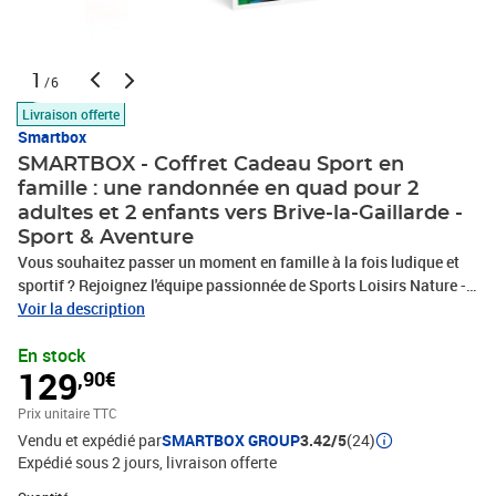
1
/6
Livraison offerte
Smartbox
SMARTBOX - Coffret Cadeau Sport en
famille : une randonnée en quad pour 2
adultes et 2 enfants vers Brive-la-Gaillarde -
Sport & Aventure
Vous souhaitez passer un moment en famille à la fois ludique et
sportif ? Rejoignez l'équipe passionnée de Sports Loisirs Nature -
Saint-Germain à Beynat près de Brive-la-Gaillarde, pour une
Voir la description
randonnée en quad d’1h pour 2 adultes et 2 enfants à partir de 5
En stock
ans. Vos instructeurs commenceront par vous expliquer tout ce
129
,90€
que vous devez savoir pour maîtriser votre véhicule et vous
amuser en toute sécurité. Vous pourrez ensuite choisir entre un
Prix unitaire TTC
bolide de 150 cm³ ou de 300 cm³ selon votre préférence. Ça y est,
Vendu et expédié par
SMARTBOX GROUP
3.42/5
(24)
vous êtes prêts : enfilez vos protections, installez vos bouts de
Expédié sous 2 jours
livraison offerte
chou derrière vous et c’est parti pour l’aventure ! Au départ du lac
de Miel, vous ferez une jolie balade en nature qui vous permettra
Quantité : 1