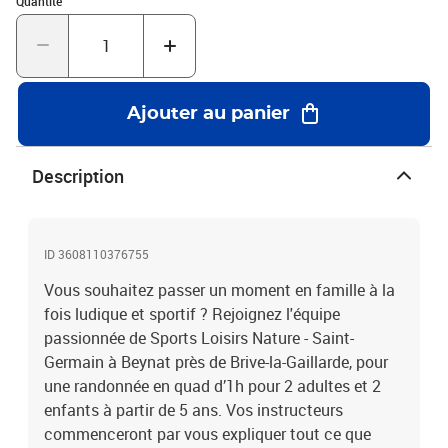
Quantité
de profiter des paysages du Limousin entre champs, rivières et
forêts de châtaigniers. Une expérience qui vous laissera à coup sûr
de bons souvenirs, entre éclats de rire et sensations fortes !Sport
en famille : randonnée en quad pour 2 adultes et 2 enfants vers
Brive-la-Gaillarde
Ajouter au panier
Description
ID 3608110376755
Vous souhaitez passer un moment en famille à la
fois ludique et sportif ? Rejoignez l'équipe
passionnée de Sports Loisirs Nature - Saint-
Germain à Beynat près de Brive-la-Gaillarde, pour
une randonnée en quad d’1h pour 2 adultes et 2
enfants à partir de 5 ans. Vos instructeurs
commenceront par vous expliquer tout ce que