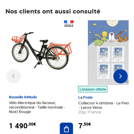
Nos clients ont aussi consulté
Prix 1 490,00€
Prix 7,50€
Livraison offerte
Nouvelle Attitude
La Poste
Vélo électrique du facteur,
Collector 4 timbres - Le Petit P
reconditionné - Taille normale -
- Lettre Verte
Noir/ Rouge
20g / France
1 490
7
,00€
,50€
Ajouter au panier