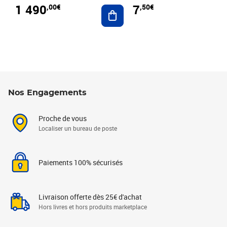
1 490
7
,00€
,50€
Ajouter au panier
Nos Engagements
Proche de vous
Localiser un bureau de poste
Paiements 100% sécurisés
Livraison offerte dès 25€ d'achat
Hors livres et hors produits marketplace