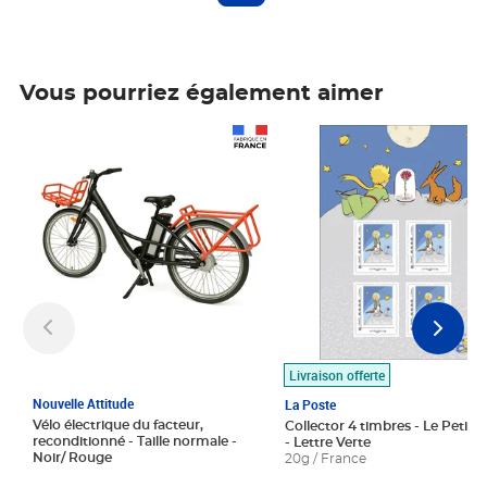
Vous pourriez également aimer
Prix 1 490,00€
Prix 7,50€
Livraison offerte
Nouvelle Attitude
La Poste
Vélo électrique du facteur,
Collector 4 timbres - Le Petit P
reconditionné - Taille normale -
- Lettre Verte
Noir/ Rouge
20g / France