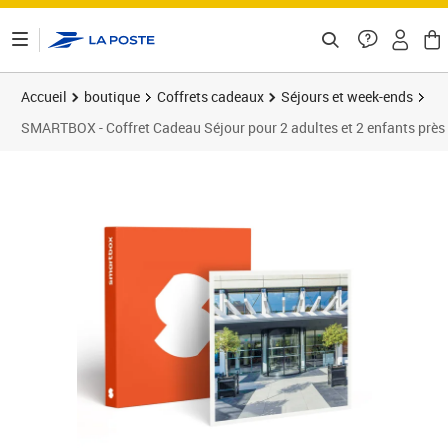
ontenu de la page
Accueil
boutique
Coffrets cadeaux
Séjours et week-ends
SMARTBOX - Coffret Cadeau Séjour pour 2 adultes et 2 enfants près 
Prix barré 330,00 €
Prix 299,90€