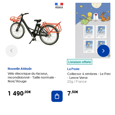
Prix 1 490,00€
Prix 7,50€
Livraison offerte
Nouvelle Attitude
La Poste
Vélo électrique du facteur,
Collector 4 timbres - Le Petit P
reconditionné - Taille normale -
- Lettre Verte
Noir/ Rouge
20g / France
1 490
7
,00€
,50€
Ajouter au panier