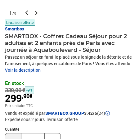
1
/9
Livraison offerte
Smartbox
SMARTBOX - Coffret Cadeau Séjour pour 2
adultes et 2 enfants près de Paris avec
journée à Aquaboulevard - Séjour
Passez un séjour en famille placé sous le signe de la détente et de
l’amusement, à quelques encablures de Paris ! Vous êtes attendus
avec votre petite tribu à l’Hôtel Forest Hill Meudon-Vélizy, pour
Voir la description
profiter d’une nuit en suite familiale avec petit-déjeuner Buffet
En stock
pour 4 personnes. Dans cet établissement au confort 4 étoiles
330,00 €
situé aux portes de la capitale et en bordure de la forêt de Meudon,
-9%
299
,90€
vous goûterez des instants de pure relaxation lors d’une escapade
qui comblera petits et grands. Et ce n’est pas tout : vous êtes
Prix unitaire TTC
également conviés à découvrir tous ensemble le parc aquatique
Vendu et expédié par
SMARTBOX GROUP
3.42/5
(24)
Aquaboulevard pour 1 journée qui promet bien des fous rires !
Expédié sous 2 jours
livraison offerte
Munis de vos deux billets adultes et deux billets enfants, vous
Quantité : 1
aurez accès aux toboggans, vagues et autres aventures qui
Quantité
enchanteront toute la famille, pour ponctuer de la plus agréable