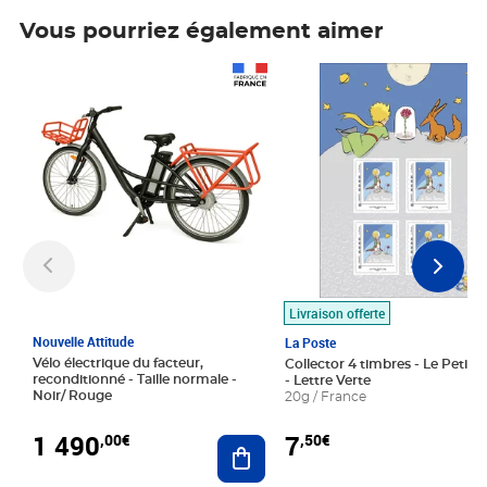
Vous pourriez également aimer
Prix 1 490,00€
Prix 7,50€
Livraison offerte
Nouvelle Attitude
La Poste
Vélo électrique du facteur,
Collector 4 timbres - Le Petit P
reconditionné - Taille normale -
- Lettre Verte
Noir/ Rouge
20g / France
1 490
7
,00€
,50€
Ajouter au panier