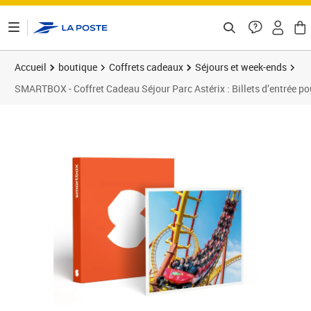
ontenu de la page
Accueil
boutique
Coffrets cadeaux
Séjours et week-ends
SMARTBOX - Coffret Cadeau Séjour Parc Astérix : Billets d’entrée pour
Prix 553,00€