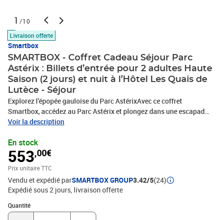
1
/10
Livraison offerte
Smartbox
SMARTBOX - Coffret Cadeau Séjour Parc
Astérix : Billets d’entrée pour 2 adultes Haute
Saison (2 jours) et nuit à l’Hôtel Les Quais de
Lutèce - Séjour
Explorez l’épopée gauloise du Parc AstérixAvec ce coffret
Smartbox, accédez au Parc Astérix et plongez dans une escapade
époustouflante. Décors immersifs, humour gaulois et montée
Voir la description
d’adrénaline rythment chaque instant. L’ingéniosité de
En stock
Cétautomatix vous entraîne sur sa piste d’essai entre virages
553
,00€
capricieux, glissades espiègles et descentes qui décoiffent. Vivez
des émotions intenses, créez des souvenirs inoubliables et sentez
Prix unitaire TTC
l’esprit de connexion et d’appartenance vous emporter. Prolongez
Vendu et expédié par
SMARTBOX GROUP
3.42/5
(24)
l’évasion avec un séjour confortable à l’Hôtel Les Quais de Lutèce
Expédié sous 2 jours
livraison offerte
pour rester au plus près de la magie.Profitez de 50 attractions et
spectaclesEntre 50 attractions et spectacles, vous défiez Toutatis
Quantité : 1
Quantité
l’attraction la plus rapide de France, enchaînez les vrilles d’Oziris