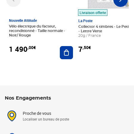
Livraison offerte
Nouvelle Attitude
La Poste
Vélo électrique du facteur,
Collector 4 timbres - Le Petit P
reconditionné - Taille normale -
- Lettre Verte
Noir/ Rouge
20g / France
1 490
7
,00€
,50€
Ajouter au panier
Nos Engagements
Proche de vous
Localiser un bureau de poste