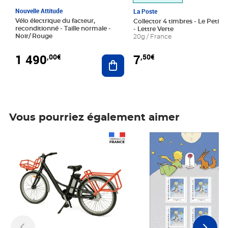
Nouvelle Attitude
La Poste
Vélo électrique du facteur,
Collector 4 timbres - Le Petit P
reconditionné - Taille normale -
- Lettre Verte
Noir/ Rouge
20g / France
1 490
7
,00€
,50€
Ajouter au panier
Vous pourriez également aimer
Prix 1 490,00€
Prix 7,50€