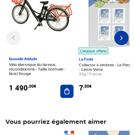
Livraison offerte
Nouvelle Attitude
La Poste
Vélo électrique du facteur,
Collector 4 timbres - Le Petit P
reconditionné - Taille normale -
- Lettre Verte
Noir/ Rouge
20g / France
1 490
7
,00€
,50€
Ajouter au panier
Vous pourriez également aimer
Prix 1 490,00€
Prix 7,50€