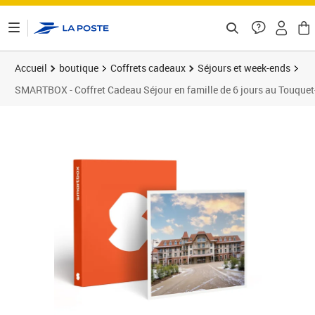
ontenu de la page
Accueil
boutique
Coffrets cadeaux
Séjours et week-ends
SMARTBOX - Coffret Cadeau Séjour en famille de 6 jours au Touquet-
Prix barré 1200,00 €
Prix 929,90€