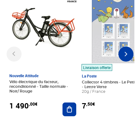
Livraison offerte
Nouvelle Attitude
La Poste
Vélo électrique du facteur,
Collector 4 timbres - Le Petit P
reconditionné - Taille normale -
- Lettre Verte
Noir/ Rouge
20g / France
1 490
7
,00€
,50€
Ajouter au panier