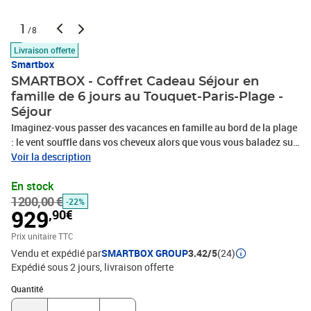
1
/8
Livraison offerte
Smartbox
SMARTBOX - Coffret Cadeau Séjour en
famille de 6 jours au Touquet-Paris-Plage -
Séjour
Imaginez-vous passer des vacances en famille au bord de la plage
: le vent souffle dans vos cheveux alors que vous vous baladez sur
le sable doux. Voilà ce que le Domaine La Petite Fôret - Ibis Style
Voir la description
Le Touquet Paris Plage vous propose en accueillant 2 adultes et 1
En stock
enfant pendant 5 nuits paradisiaques. Déposez vos valises dans
1200,00 €
une chambre spacieuse et élégante qui invite au repos. Chaque
-22%
929
,90€
matin, au réveil, dégustez un ravissant petit-déjeuner afin de
commencer la journée comme il se doit. Niché dans un parc
Prix unitaire TTC
verdoyant, votre pied-à-terre 3 étoiles est une véritable oasis de
Vendu et expédié par
SMARTBOX GROUP
3.42/5
(24)
sérénité. Profitez-en pour découvrir le centre-ville, flâner dans les
Expédié sous 2 jours
livraison offerte
rues et tremper vos pieds dans la Manche. Une belle semaine vous
Quantité : 1
attend sur la Côte d’Opale !Séjour en famille de 6 jours au
Quantité
Touquet-Paris-Plage