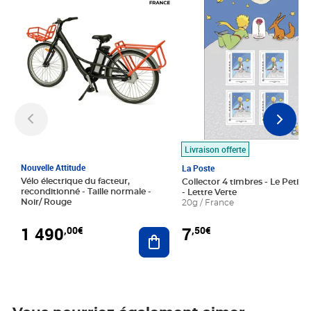
Livraison offerte
Nouvelle Attitude
La Poste
Vélo électrique du facteur,
Collector 4 timbres - Le Petit P
reconditionné - Taille normale -
- Lettre Verte
Noir/ Rouge
20g / France
1 490
7
,00€
,50€
Ajouter au panier