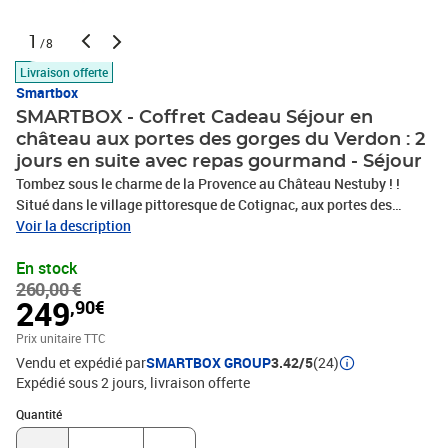
1
/8
Livraison offerte
Smartbox
SMARTBOX - Coffret Cadeau Séjour en
château aux portes des gorges du Verdon : 2
jours en suite avec repas gourmand - Séjour
Tombez sous le charme de la Provence au Château Nestuby ! !
Situé dans le village pittoresque de Cotignac, aux portes des
gorges du Verdon, ce charmant domaine accueille 2 personnes le
Voir la description
temps d’un agréable séjour au calme. Pendant une nuit, vous
En stock
logerez dans une magnifique bastide provençale du XIXe siècle
260,00 €
dans la suite Bulles, une élégante chambre spacieuse et lumineuse
249
,90€
aux couleurs douces. C’est ici qu’un délicieux panier gourmand
vous attendra pour le plus grand plaisir de vos papilles. Au saut du
Prix unitaire TTC
lit, profitez des doux rayons du soleil sur la terrasse, l’endroit idéal
Vendu et expédié par
SMARTBOX GROUP
3.42/5
(24)
pour savourer un copieux petit-déjeuner continental à l’ombre de
Expédié sous 2 jours
livraison offerte
grands platanes. Tous les ingrédients sont réunis pour vivre une
Quantité : 1
escapade reposante en duo au cœur des vignes et des oliviers
Quantité
!Séjour en château aux portes des gorges du Verdon : 2 jours en