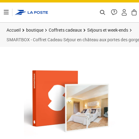
ontenu de la page
Accueil
boutique
Coffrets cadeaux
Séjours et week-ends
SMARTBOX - Coffret Cadeau Séjour en château aux portes des gorges
Prix barré 260,00 €
Prix 249,90€