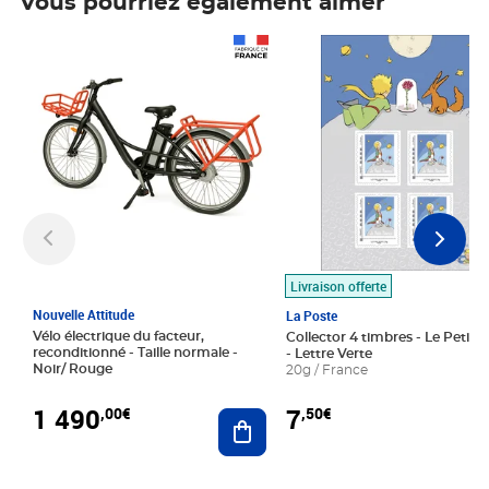
Vous pourriez également aimer
Prix 1 490,00€
Prix 7,50€
Livraison offerte
Nouvelle Attitude
La Poste
Vélo électrique du facteur,
Collector 4 timbres - Le Petit P
reconditionné - Taille normale -
- Lettre Verte
Noir/ Rouge
20g / France
1 490
7
,00€
,50€
Ajouter au panier