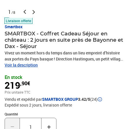
1
/8
Livraison offerte
Smartbox
SMARTBOX - Coffret Cadeau Séjour en
château : 2 jours en suite près de Bayonne et
Dax - Séjour
Vivez un moment hors du temps dans un lieu empreint d’histoire
aux portes du Pays basque ! Direction Hastingues, un petit village
niché sur les rives des Gaves Réunis, entre Dax et Bayonne, où le
Voir la description
Château d'Estrac vous reçoit le temps d’une nuit pour 2 personnes.
En stock
Posez vos valises dans une charmante suite Vue Parc depuis
219
,90€
laquelle vous pourrez admirer les magnifiques arbres centenaires
qui bordent la piscine. Au réveil, savourez un délicieux petit-
Prix unitaire TTC
déjeuner puis promenez-vous dans le jardin verdoyant du
Vendu et expédié par
SMARTBOX GROUP
3.42/5
(24)
domaine, un joli cadre propice à la rêverie. Vous avez également
Expédié sous 2 jours
livraison offerte
tout le loisir d’explorer cette bâtisse du XVIIIe siècle, notamment la
bibliothèque et sa belle collection de livres anciens. La promesse
Quantité : 1
Quantité
d’un séjour des plus réussis à 30 minutes de l’océan !Séjour en
château : 2 jours en suite près de Bayonne et Dax