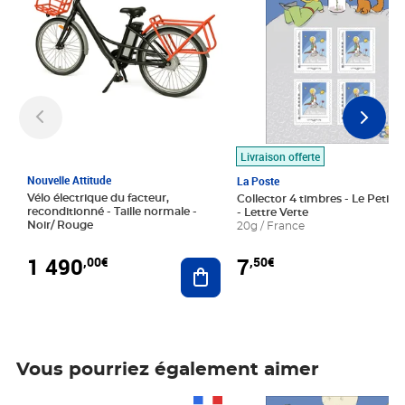
Livraison offerte
Nouvelle Attitude
La Poste
Vélo électrique du facteur,
Collector 4 timbres - Le Petit P
reconditionné - Taille normale -
- Lettre Verte
Noir/ Rouge
20g / France
1 490
7
,00€
,50€
Ajouter au panier
Vous pourriez également aimer
Prix 1 490,00€
Prix 7,50€