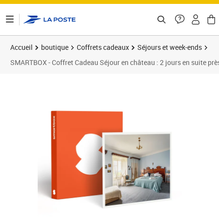
ontenu de la page
Accueil
boutique
Coffrets cadeaux
Séjours et week-ends
SMARTBOX - Coffret Cadeau Séjour en château : 2 jours en suite prè
Prix 219,90€