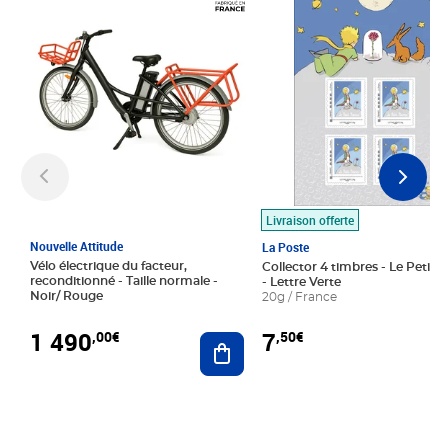
Livraison offerte
Nouvelle Attitude
La Poste
Vélo électrique du facteur,
Collector 4 timbres - Le Petit P
reconditionné - Taille normale -
- Lettre Verte
Noir/ Rouge
20g / France
1 490
7
,00€
,50€
Ajouter au panier