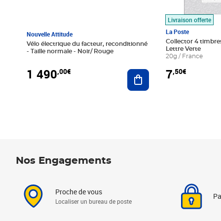
Livraison offerte
La Poste
Nouvelle Attitude
Collector 4 timbres
Vélo électrique du facteur, reconditionné
Lettre Verte
- Taille normale - Noir/ Rouge
20g / France
1 490
7
,00€
,50€
Ajouter au panier
Nos Engagements
Proche de vous
Pa
Localiser un bureau de poste