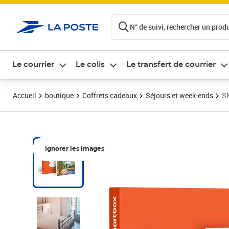
ontenu de la page
N° de suivi, rechercher un produi
Le courrier
Le colis
Le transfert de courrier
Accueil
boutique
Coffrets cadeaux
Séjours et week-ends
SM
Ignorer les images