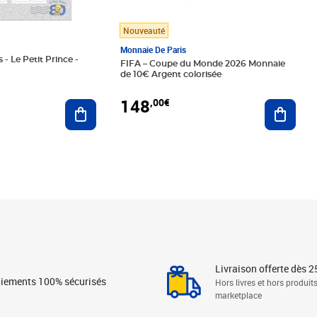
Nouveauté
Monnaie De Paris
 - Le Petit Prince -
FIFA – Coupe du Monde 2026 Monnaie
de 10€ Argent colorisée
148
,00€
Ajouter au panier
Ajoute
Livraison offerte dès 2
iements 100% sécurisés
Hors livres et hors produit
marketplace