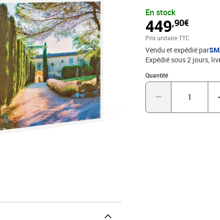
accueillant, avec petits
En stock
plus. L’architecture typ
449
,90€
voûtées et ses arches, 
véritable coin de paradi
Prix unitaire TTC
ravira petits et grands 
Vendu et expédié par
SM
charme en famille : 3 jo
Expédié sous 2 jours
liv
Quantité : 1
Quantité