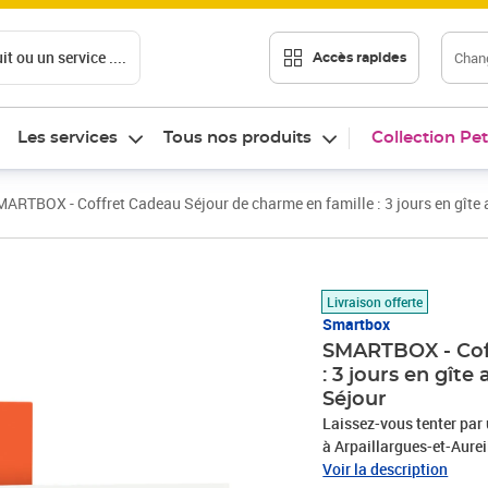
t ou un service ....
Chang
Accès rapides
Les services
Tous nos produits
Collection Pet
ARTBOX - Coffret Cadeau Séjour de charme en famille : 3 jours en gîte a
Prix 449,90€
Livraison offerte
Smartbox
SMARTBOX - Coff
: 3 jours en gîte
Séjour
Laissez-vous tenter par 
à Arpaillargues-et-Aureil
agréable escapade de 3 j
Voir la description