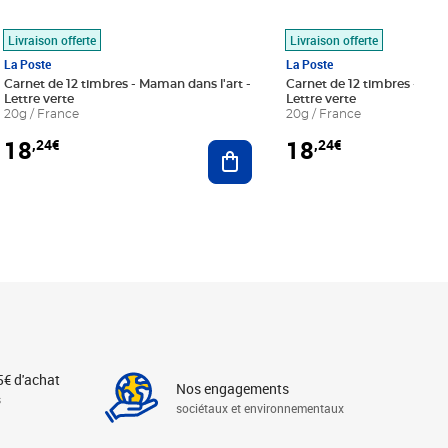
Livraison offerte
Livraison offerte
La Poste
La Poste
Carnet de 12 timbres - Maman dans l'art -
Carnet de 12 timbres - Le bl
Lettre verte
Lettre verte
20g / France
20g / France
18
18
,24€
,24€
r au panier
Ajouter au panier
5€ d'achat
Nos engagements
s
sociétaux et environnementaux