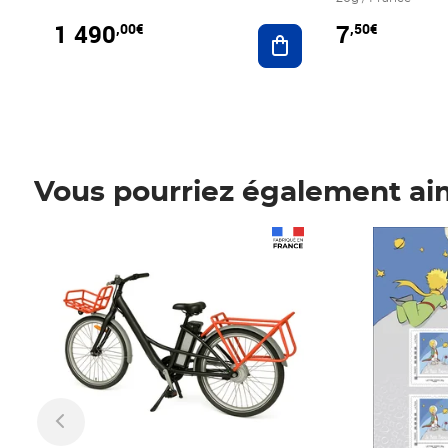
1 490
7
,00€
,50€
Ajouter au panier
Vous pourriez également ai
Prix 1 490,00€
Prix 7,50€