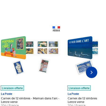
Prix 18,24€
Prix 18,24€
Livraison offerte
Livraison offerte
La Poste
La Poste
Carnet de 12 timbres - Maman dans l'art -
Carnet de 12 timbres - Le bl
Lettre verte
Lettre verte
20g / France
20g / France