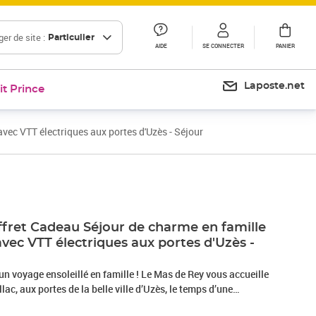
er de site :
Particulier
AIDE
SE CONNECTER
PANIER
Laposte.net
it Prince
vec VTT électriques aux portes d'Uzès - Séjour
ret Cadeau Séjour de charme en famille
 avec VTT électriques aux portes d'Uzès -
un voyage ensoleillé en famille ! Le Mas de Rey vous accueille
lac, aux portes de la belle ville d’Uzès, le temps d’une
ours. Profitez de 2 nuits sereines dans un joli gîte au confort