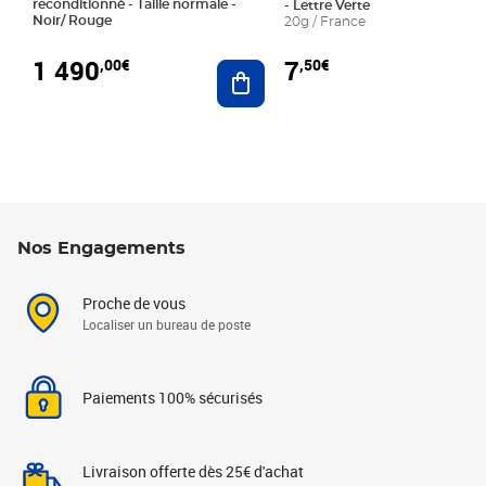
reconditionné - Taille normale -
- Lettre Verte
Noir/ Rouge
20g / France
1 490
7
,00€
,50€
Ajouter au panier
Nos Engagements
Proche de vous
Localiser un bureau de poste
Paiements 100% sécurisés
Livraison offerte dès 25€ d'achat