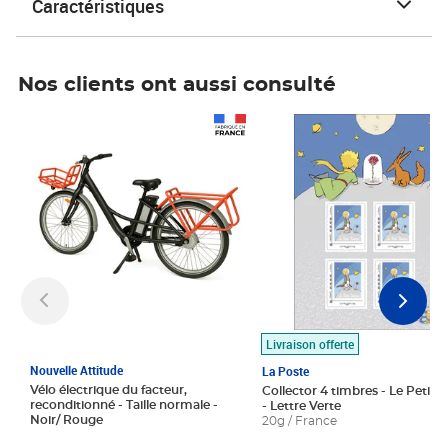
Caractéristiques
Nos clients ont aussi consulté
Prix 1 490,00€
Prix 7,50€
Livraison offerte
Nouvelle Attitude
La Poste
Vélo électrique du facteur,
Collector 4 timbres - Le Petit P
reconditionné - Taille normale -
- Lettre Verte
Noir/ Rouge
20g / France