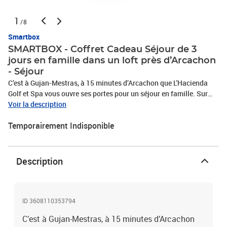
1
/8
Smartbox
SMARTBOX - Coffret Cadeau Séjour de 3
jours en famille dans un loft près d’Arcachon
- Séjour
C’est à Gujan-Mestras, à 15 minutes d’Arcachon que L'Hacienda
Golf et Spa vous ouvre ses portes pour un séjour en famille. Sur
place, vous profiterez de 2 nuits en loft USA avec petits-déjeuners.
Voir la description
Ce beau duplex de 40 m² dispose de tout le confort nécessaire
Temporairement Indisponible
pour accueillir 2 adultes et 1 enfant. Détendez-vous sur la terrasse
privée avec vue sur la piscine et le jardin ou sur le balcon à l’étage
avec vue sur le golf de la ville. Puis, laissez-vous émerveiller par la
beauté de la région : grimpez sur la Dune du Pilat, partez en bateau
Description
découvrir les Cabanes Tchanquées de l’Ile aux oiseaux et surtout
goûtez à la gastronomie locale et aux huîtres du bassin
d’Arcachon. Une belle escapade qui plaira aux petits et aux grands
!Séjour de 3 jours en famille dans un loft près d’Arcachon
ID 3608110353794
C’est à Gujan-Mestras, à 15 minutes d’Arcachon