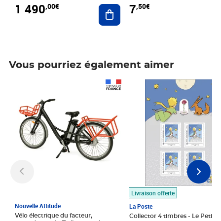
1 490
7
,00€
,50€
Ajouter au panier
Vous pourriez également aimer
Prix 1 490,00€
Prix 7,50€
Livraison offerte
Nouvelle Attitude
La Poste
Vélo électrique du facteur,
Collector 4 timbres - Le Petit P