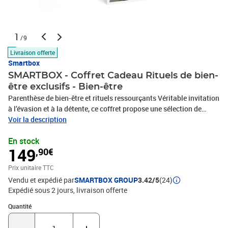
1
/9
Livraison offerte
Smartbox
SMARTBOX - Coffret Cadeau Rituels de bien-
être exclusifs - Bien-être
Parenthèse de bien-être et rituels ressourçants Véritable invitation
à l’évasion et à la détente, ce coffret propose une sélection de
séances bien-être d’exception allant jusqu’à quatre heures, à vivre
Voir la description
seul ou en duo. Chaque expérience a été pensée pour vous offrir un
En stock
instant suspendu où le corps et l’esprit se relâchent complètement.
149
,90€
Laissez-vous emporter par des rituels de soin traditionnels et
modernes, pour un voyage sensoriel qui vous mènera vers un état
Prix unitaire TTC
de plénitude totale. Modelages, gommages et soins du visage Au
Vendu et expédié par
SMARTBOX GROUP
3.42/5
(24)
programme, découvrez l’art des modelages, gestes enveloppants
Expédié sous 2 jours
livraison offerte
et apaisants qui délient les tensions et favorisent une profonde
relaxation musculaire. Vivez aussi la douceur d’un gommage,
Quantité : 1
Quantité
véritable rituel de purification qui libère la peau de ses impuretés
et la rend éclatante de vitalité. Enfin, savourez un soin visage sur