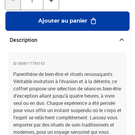
mesure : hydratant, éclat ou anti-âge, il redonne fraîcheur et
luminosité aux traits fatigués. Ces instants cocooning combinent
efficacité et volupté, pour faire rayonner beauté intérieure et
Ajouter au panier
extérieure. Un moment hors du temps à offrir ou à s’offrir Que vous
soyez en quête d’une bulle relaxante pour vous-même ou d’une
expérience complice à partager, ce coffret s’adapte à toutes les
Description
envies. Seul ou à deux, plongez dans un univers de soins raffinés
et bienfaisants qui réveillent les sens et régénèrent en profondeur.
C’est le cadeau idéal pour célébrer un moment précieux, s’évader
du quotidien et s’accorder une pause luxueuse, à vivre comme un
ID 3608117795153
véritable rituel de renaissance.1 séance de bien-être jusqu’à 4h
Parenthèse de bien-être et rituels ressourçants
pour 1 ou 2 personnes511 centres proposant des rituels détente :
Véritable invitation à l’évasion et à la détente, ce
modelages, gommages ou soins visage
coffret propose une sélection de séances bien-être
d’exception allant jusqu’à quatre heures, à vivre
seul ou en duo. Chaque expérience a été pensée
pour vous offrir un instant suspendu où le corps et
l’esprit se relâchent complètement. Laissez-vous
emporter par des rituels de soin traditionnels et
modernes, pour un voyage sensoriel qui vous