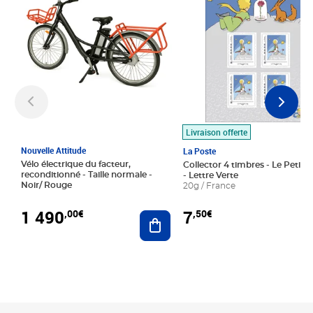
Livraison offerte
Nouvelle Attitude
La Poste
Vélo électrique du facteur,
Collector 4 timbres - Le Petit P
reconditionné - Taille normale -
- Lettre Verte
Noir/ Rouge
20g / France
1 490
7
,00€
,50€
Ajouter au panier