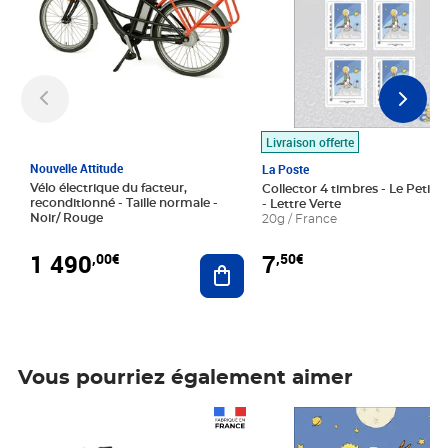
Livraison offerte
Nouvelle Attitude
La Poste
Vélo électrique du facteur,
Collector 4 timbres - Le Petit P
reconditionné - Taille normale -
- Lettre Verte
Noir/ Rouge
20g / France
1 490
7
,00€
,50€
Ajouter au panier
Vous pourriez également aimer
Prix 1 490,00€
Prix 7,50€