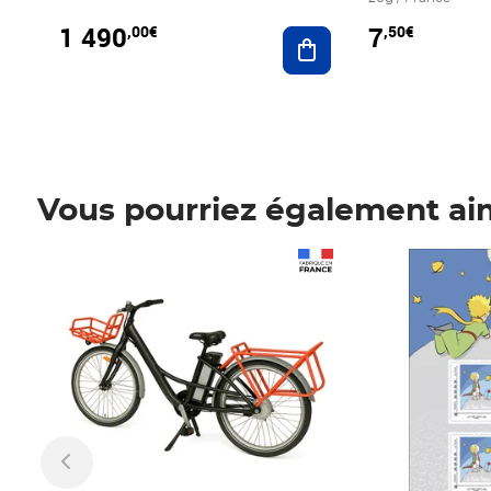
1 490
7
,00€
,50€
Ajouter au panier
Vous pourriez également ai
Prix 1 490,00€
Prix 7,50€