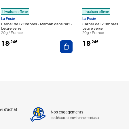
Livraison offerte
Livraison offerte
La Poste
La Poste
Carnet de 12 timbres - Maman dans l'art -
Carnet de 12 timbres - Le bl
Lettre verte
Lettre verte
20g / France
20g / France
18
18
,24€
,24€
r au panier
Ajouter au panier
5€ d'achat
Nos engagements
s
sociétaux et environnementaux