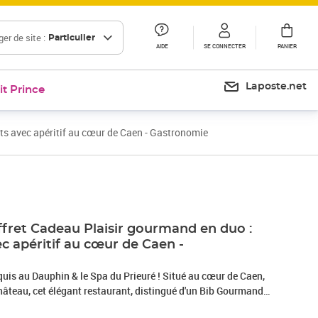
er de site :
Particulier
AIDE
SE CONNECTER
PANIER
Laposte.net
it Prince
ts avec apéritif au cœur de Caen - Gastronomie
ret Cadeau Plaisir gourmand en duo :
ec apéritif au cœur de Caen -
is au Dauphin & le Spa du Prieuré ! Situé au cœur de Caen,
hâteau, cet élégant restaurant, distingué d'un Bib Gourmand
re ses portes le temps d’un délicieux repas 4 plats pour 2