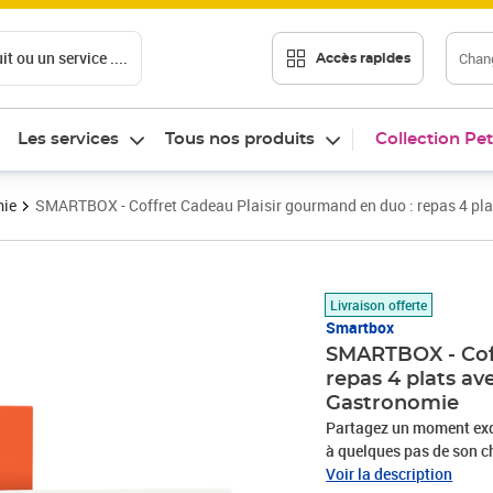
t ou un service ....
Chang
Accès rapides
Les services
Tous nos produits
Collection Pet
mie
SMARTBOX - Coffret Cadeau Plaisir gourmand en duo : repas 4 pla
Prix 149,90€
Livraison offerte
Smartbox
SMARTBOX - Coff
repas 4 plats av
Gastronomie
Partagez un moment exqu
à quelques pas de son c
MICHELIN 2022, vous ouv
Voir la description