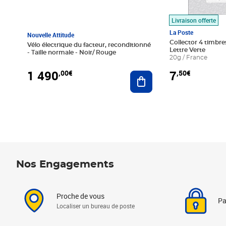
Livraison offerte
La Poste
Nouvelle Attitude
Collector 4 timbres
Vélo électrique du facteur, reconditionné
Lettre Verte
- Taille normale - Noir/ Rouge
20g / France
1 490
7
,00€
,50€
Ajouter au panier
Nos Engagements
Proche de vous
Pa
Localiser un bureau de poste