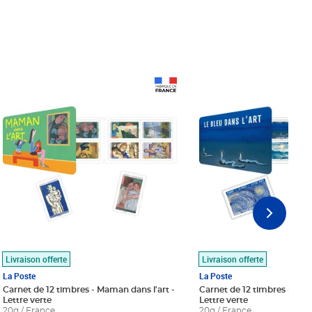
Prix 18,24€
Prix 18,24€
Livraison offerte
Livraison offerte
La Poste
La Poste
Carnet de 12 timbres - Maman dans l'art -
Carnet de 12 timbres - Le bl
Lettre verte
Lettre verte
20g / France
20g / France