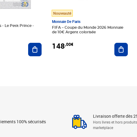
Nouveauté
Monnaie De Paris
 - Le Petit Prince -
FIFA – Coupe du Monde 2026 Monnaie
de 10€ Argent colorisée
148
,00€
Ajouter au panier
Ajoute
Livraison offerte dès 2
iements 100% sécurisés
Hors livres et hors produit
marketplace