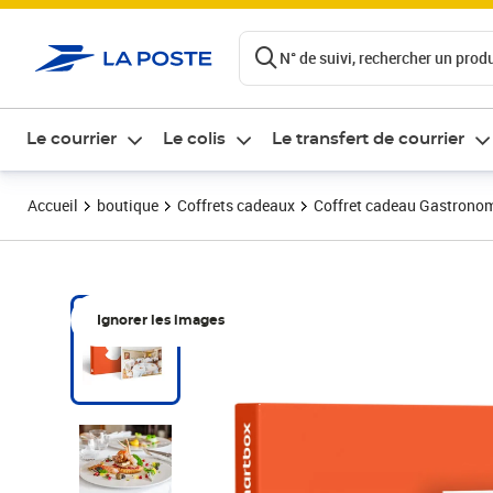
ontenu de la page
N° de suivi, rechercher un produi
Le courrier
Le colis
Le transfert de courrier
Accueil
boutique
Coffrets cadeaux
Coffret cadeau Gastrono
Ignorer les images