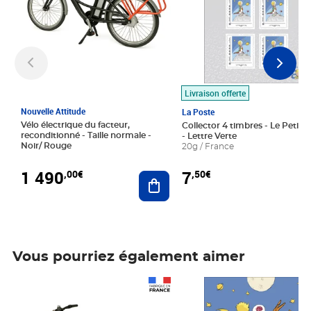
Livraison offerte
Nouvelle Attitude
La Poste
Vélo électrique du facteur,
Collector 4 timbres - Le Petit P
reconditionné - Taille normale -
- Lettre Verte
Noir/ Rouge
20g / France
1 490
7
,00€
,50€
Ajouter au panier
Vous pourriez également aimer
Prix 1 490,00€
Prix 7,50€