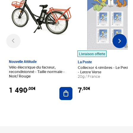
Livraison offerte
Nouvelle Attitude
La Poste
Vélo électrique du facteur,
Collector 4 timbres - Le Petit P
reconditionné - Taille normale -
- Lettre Verte
Noir/ Rouge
20g / France
1 490
7
,00€
,50€
Ajouter au panier