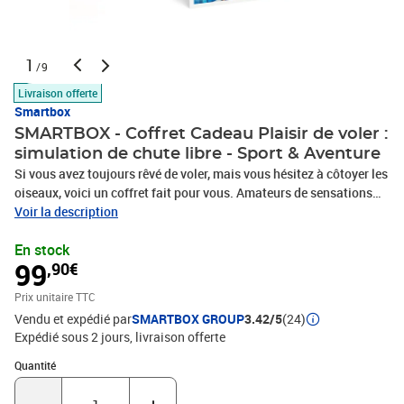
1
/9
Livraison offerte
Smartbox
SMARTBOX - Coffret Cadeau Plaisir de voler :
simulation de chute libre - Sport & Aventure
Si vous avez toujours rêvé de voler, mais vous hésitez à côtoyer les
oiseaux, voici un coffret fait pour vous. Amateurs de sensations
fortes, vous serez comblés grâce à cette sélection d’activités de
Voir la description
simulation de chute libre, pour 1 ou 2 personnes. Au sein
En stock
d’infrastructures spécialement équipées pour des vols en intérieur,
99
,90€
vous aurez l’occasion de vivre des sensations réelles de chute libre
en prenant place dans de puissantes souffleries qui pourront vous
Prix unitaire TTC
envoyer flotter dans l’air jusqu’à 17 mètres de haut ! Découvrez le
Vendu et expédié par
SMARTBOX GROUP
3.42/5
(24)
plaisir de voler en toute sécurité, encadrés par des équipes de
Expédié sous 2 jours
livraison offerte
moniteurs passionnés. Frisson garantis lors de cette aventure
vertigineuse !1 activité pour 1 à 2 personnes2 expériences
Quantité : 1
Quantité
sensationnelles de simulation de chute libre