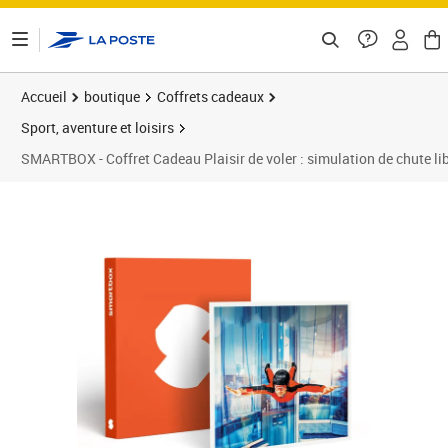
ontenu de la page
Accueil
boutique
Coffrets cadeaux
Sport, aventure et loisirs
SMARTBOX - Coffret Cadeau Plaisir de voler : simulation de chute lib
Prix 99,90€