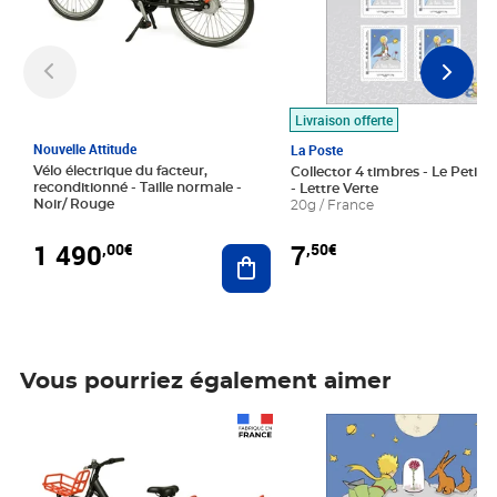
Livraison offerte
Nouvelle Attitude
La Poste
Vélo électrique du facteur,
Collector 4 timbres - Le Petit P
reconditionné - Taille normale -
- Lettre Verte
Noir/ Rouge
20g / France
1 490
7
,00€
,50€
Ajouter au panier
Vous pourriez également aimer
Prix 1 490,00€
Prix 7,50€