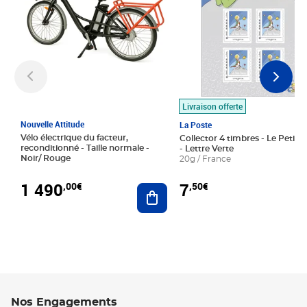
Livraison offerte
Nouvelle Attitude
La Poste
Vélo électrique du facteur,
Collector 4 timbres - Le Petit P
reconditionné - Taille normale -
- Lettre Verte
Noir/ Rouge
20g / France
1 490
7
,00€
,50€
Ajouter au panier
Nos Engagements