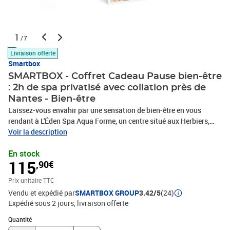
1
/7
Livraison offerte
Smartbox
SMARTBOX - Coffret Cadeau Pause bien-être
: 2h de spa privatisé avec collation près de
Nantes - Bien-être
Laissez-vous envahir par une sensation de bien-être en vous
rendant à L'Éden Spa Aqua Forme, un centre situé aux Herbiers,
près de Nantes. Ce coffret cadeau pour 2 personnes vous
Voir la description
permettra de profiter pendant 2h des installations de l'espace
En stock
privatisé Cocon de L'Eden. Faites une brasse dans la piscine et
115
,90€
détendez-vous dans les vapeurs enveloppantes du hammam
réservés rien que pour vous, dans un cadre intimiste et relaxant.
Prix unitaire TTC
Pour terminer en beauté cette parenthèse, vous finirez par une
Vendu et expédié par
SMARTBOX GROUP
3.42/5
(24)
petite pause gourmande en tête-à-tête. La pause détente qu’il vous
Expédié sous 2 jours
livraison offerte
faut !Pause bien-être : 2h de spa privatisé avec collation près de
Nantes
Quantité : 1
Quantité