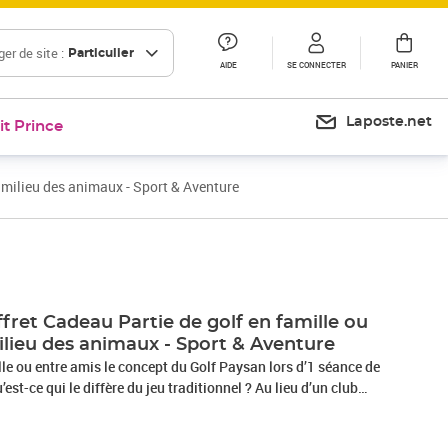
er de site :
Particulier
AIDE
SE CONNECTER
PANIER
Laposte.net
it Prince
 milieu des animaux - Sport & Aventure
ret Cadeau Partie de golf en famille ou
ilieu des animaux - Sport & Aventure
le ou entre amis le concept du Golf Paysan lors d’1 séance de
est-ce qui le diffère du jeu traditionnel ? Au lieu d’un club
en bois et vous aurez à votre disposition des petits ballons à
r pour tenter de les mettre dans les trous successifs de votre