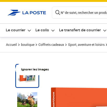
ontenu de la page
N° de suivi, rechercher un produi
Le courrier
Le colis
Le transfert de courrier
Accueil
boutique
Coffrets cadeaux
Sport, aventure et loisirs
Ignorer les images