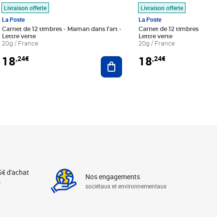
Livraison offerte
Livraison offerte
La Poste
La Poste
Carnet de 12 timbres - Maman dans l'art -
Carnet de 12 timbres - Le bl
Lettre verte
Lettre verte
20g / France
20g / France
18
18
,24€
,24€
r au panier
Ajouter au panier
5€ d'achat
Nos engagements
s
sociétaux et environnementaux