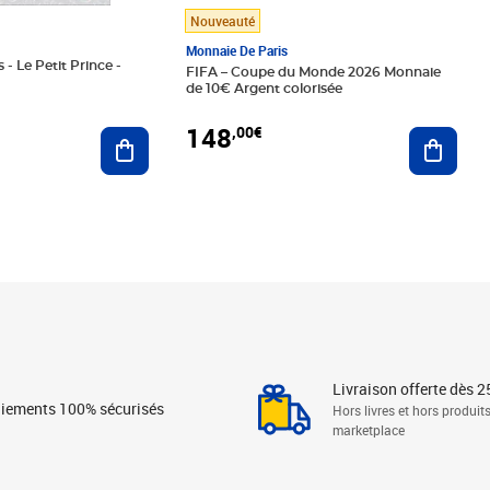
Nouveauté
Monnaie De Paris
 - Le Petit Prince -
FIFA – Coupe du Monde 2026 Monnaie
de 10€ Argent colorisée
148
,00€
Ajouter au panier
Ajoute
Livraison offerte dès 2
iements 100% sécurisés
Hors livres et hors produit
marketplace