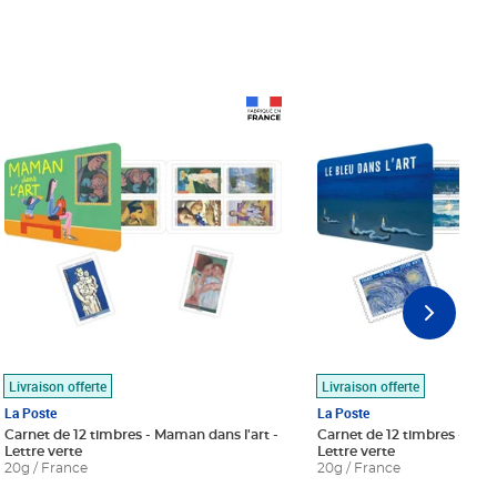
Prix 18,24€
Prix 18,24€
Livraison offerte
Livraison offerte
La Poste
La Poste
Carnet de 12 timbres - Maman dans l'art -
Carnet de 12 timbres - Le bl
Lettre verte
Lettre verte
20g / France
20g / France