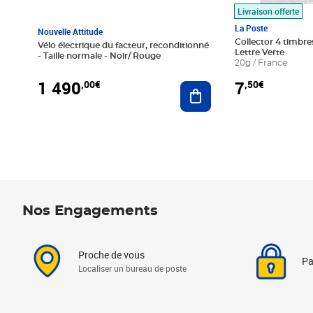
Livraison offerte
La Poste
Nouvelle Attitude
Collector 4 timbres
Vélo électrique du facteur, reconditionné
Lettre Verte
- Taille normale - Noir/ Rouge
20g / France
1 490
7
,00€
,50€
Ajouter au panier
Nos Engagements
Proche de vous
Pa
Localiser un bureau de poste