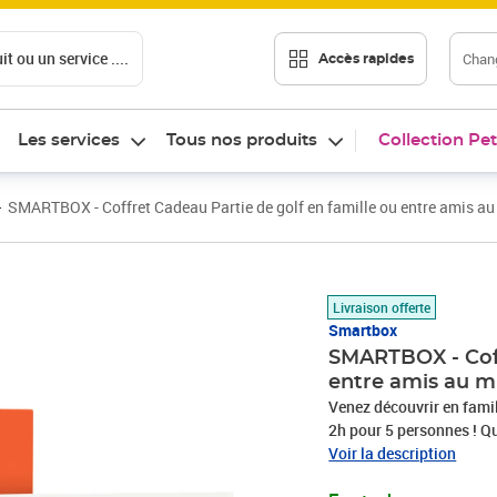
t ou un service ....
Chang
Accès rapides
Les services
Tous nos produits
Collection Pet
SMARTBOX - Coffret Cadeau Partie de golf en famille ou entre amis au
Prix 59,90€
Livraison offerte
Smartbox
SMARTBOX - Coff
entre amis au m
Venez découvrir en famil
2h pour 5 personnes ! Qu’
classique, le vôtre sera 
Voir la description
frapper chacun votre tou