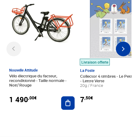
Livraison offerte
Nouvelle Attitude
La Poste
Vélo électrique du facteur,
Collector 4 timbres - Le Petit P
reconditionné - Taille normale -
- Lettre Verte
Noir/ Rouge
20g / France
1 490
7
,00€
,50€
Ajouter au panier