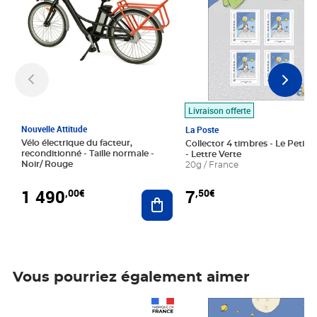
Livraison offerte
Nouvelle Attitude
La Poste
Vélo électrique du facteur,
Collector 4 timbres - Le Petit P
reconditionné - Taille normale -
- Lettre Verte
Noir/ Rouge
20g / France
1 490
7
,00€
,50€
Ajouter au panier
Vous pourriez également aimer
Prix 1 490,00€
Prix 7,50€