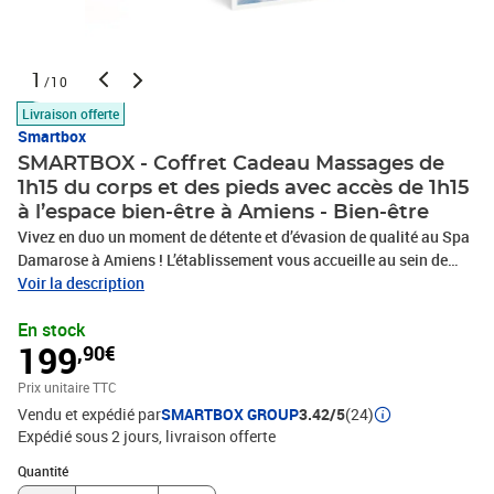
1
/10
Livraison offerte
Smartbox
SMARTBOX - Coffret Cadeau Massages de
1h15 du corps et des pieds avec accès de 1h15
à l’espace bien-être à Amiens - Bien-être
Vivez en duo un moment de détente et d’évasion de qualité au Spa
Damarose à Amiens ! L’établissement vous accueille au sein de
plusieurs espaces dédiés pour des soins personnalisés. Au
Voir la description
programme, un modelage au sel de la mer Morte des pieds de 30
En stock
minutes et un modelage à la boue de la mer Morte du corps de 45
199
,90€
minutes, accompagnés d'accès privatisés au sauna de 10 minutes,
au bain bouillonnant de 20 minutes, au bain turc traditionnel de
Prix unitaire TTC
25 minutes et au hammam vapeur de 20 minutes. C’est dans un
Vendu et expédié par
SMARTBOX GROUP
3.42/5
(24)
cadre agréable que les professionnels s’occuperont de votre bien-
Expédié sous 2 jours
livraison offerte
être. Une bulle de sérénité aux bienfaits multiples à partager
!Massages de 1h15 du corps et des pieds avec accès de 1h15 à
Quantité : 1
Quantité
l’espace bien-être à Amiens