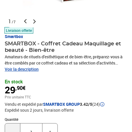
1
/7
Livraison offerte
Smartbox
SMARTBOX - Coffret Cadeau Maquillage et
beauté - Bien-être
Amateurs de rituels d’esthétique et de bien-être, préparez-vous à
être comblés par ce coffret cadeau et sa sélection d'activités
entièrement dédiées à la beauté ! Au programme, une séance
Voir la description
maquillage et beauté personnalisée auprès d’un professionnel,
En stock
pour apprendre les bons gestes et sublimer ses atouts en un tour
29
,90€
de main. Qu'il sera bon se laisser guider lors d'une parenthèse de
pur bien-être dont les bienfaits durables vous donneront un réel
Prix unitaire TTC
coup d’éclat ! Un moment rien que pour vous vous attend dans ce
Vendu et expédié par
SMARTBOX GROUP
3.42/5
(24)
coffret.1 séance de beauté pour 1 personne1,201 établissements
Expédié sous 2 jours
livraison offerte
Quantité : 1
Quantité