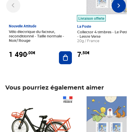
Livraison offerte
Nouvelle Attitude
La Poste
Vélo électrique du facteur,
Collector 4 timbres - Le Petit P
reconditionné - Taille normale -
- Lettre Verte
Noir/ Rouge
20g / France
1 490
7
,00€
,50€
Ajouter au panier
Vous pourriez également aimer
Prix 1 490,00€
Prix 7,50€