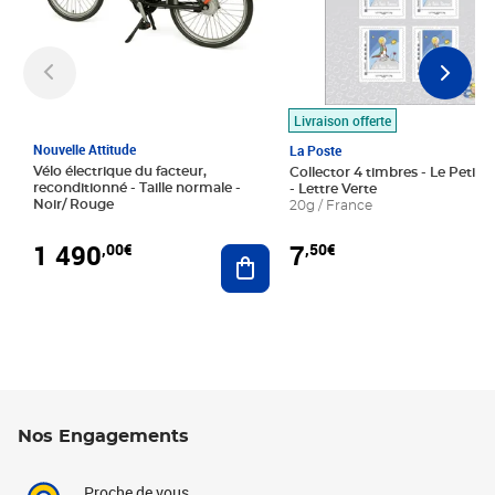
Livraison offerte
Nouvelle Attitude
La Poste
Vélo électrique du facteur,
Collector 4 timbres - Le Petit P
reconditionné - Taille normale -
- Lettre Verte
Noir/ Rouge
20g / France
1 490
7
,00€
,50€
Ajouter au panier
Nos Engagements
Proche de vous