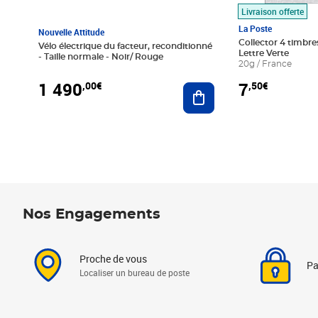
Livraison offerte
La Poste
Nouvelle Attitude
Collector 4 timbres
Vélo électrique du facteur, reconditionné
Lettre Verte
- Taille normale - Noir/ Rouge
20g / France
1 490
7
,00€
,50€
Ajouter au panier
Nos Engagements
Proche de vous
Pa
Localiser un bureau de poste