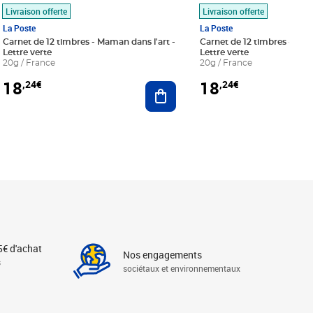
Livraison offerte
Livraison offerte
La Poste
La Poste
Carnet de 12 timbres - Maman dans l'art -
Carnet de 12 timbres - Le bl
Lettre verte
Lettre verte
20g / France
20g / France
18
18
,24€
,24€
r au panier
Ajouter au panier
5€ d'achat
Nos engagements
s
sociétaux et environnementaux