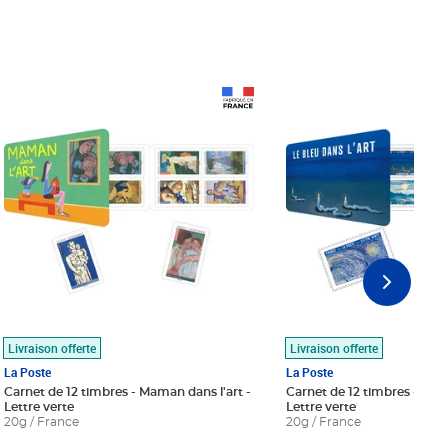
Prix 18,24€
Prix 18,24€
Livraison offerte
Livraison offerte
La Poste
La Poste
Carnet de 12 timbres - Maman dans l'art -
Carnet de 12 timbres - Le bl
Lettre verte
Lettre verte
20g / France
20g / France