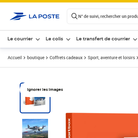
ontenu de la page
N° de suivi, rechercher un produi
Le courrier
Le colis
Le transfert de courrier
Accueil
boutique
Coffrets cadeaux
Sport, aventure et loisirs
Ignorer les images