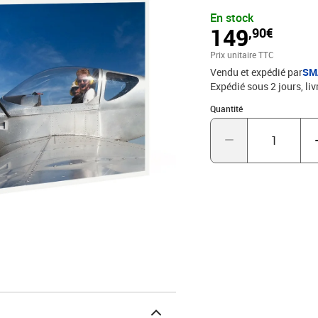
votre instructeur dans u
En stock
personne. Cet aéronef, a
149
,90€
vous fera vivre une fabul
Vous vivrez ce moment a
Prix unitaire TTC
passion. N’attendez plus
Vendu et expédié par
SM
ULM trois axes près de 
Expédié sous 2 jours
liv
Quantité : 1
Quantité