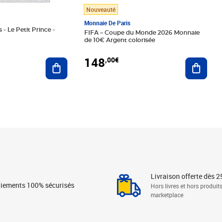
Nouveauté
Monnaie De Paris
 - Le Petit Prince -
FIFA – Coupe du Monde 2026 Monnaie
de 10€ Argent colorisée
148
,00€
Ajouter au panier
Ajoute
Livraison offerte dès 2
iements 100% sécurisés
Hors livres et hors produit
marketplace