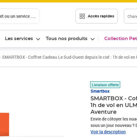
t ou un service ....
Chang
Accès rapides
Les services
Tous nos produits
Collection Pet
SMARTBOX - Coffret Cadeau Le Sud-Ouest depuis le ciel : 1h de vol en 
Prix 149,90€
Livraison offerte
Smartbox
SMARTBOX - Coff
1h de vol en ULM
Aventure
Envie de côtoyer les nu
sous un jour nouveau ? 
Axair vous invite à les 
Voir la description