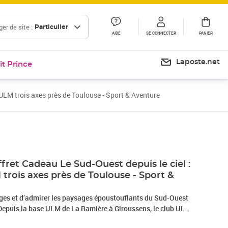
er de site :
Particulier
AIDE
SE CONNECTER
PANIER
Laposte.net
it Prince
ULM trois axes près de Toulouse - Sport & Aventure
ret Cadeau Le Sud-Ouest depuis le ciel :
 trois axes près de Toulouse - Sport &
ages et d’admirer les paysages époustouflants du Sud-Ouest
Depuis la base ULM de La Ramière à Giroussens, le club ULM
rejoindre pour une aventure décoiffante ! Montez aux côtés de