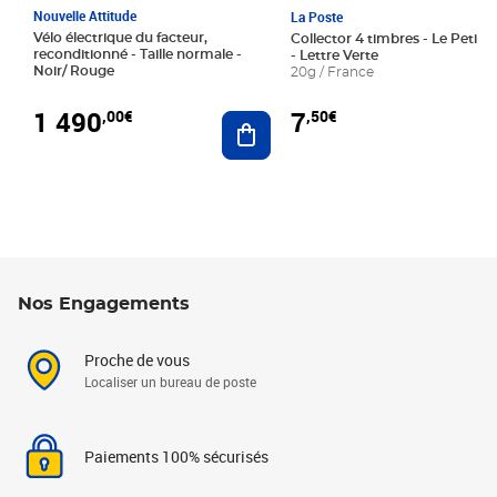
Nouvelle Attitude
La Poste
Vélo électrique du facteur,
Collector 4 timbres - Le Petit P
reconditionné - Taille normale -
- Lettre Verte
Noir/ Rouge
20g / France
1 490
7
,00€
,50€
Ajouter au panier
Nos Engagements
Proche de vous
Localiser un bureau de poste
Paiements 100% sécurisés