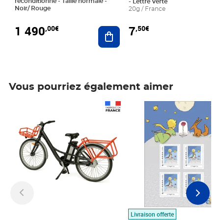
reconditionné - Taille normale -
- Lettre Verte
Noir/ Rouge
20g / France
1 490
7
,00€
,50€
Ajouter au panier
Vous pourriez également aimer
Prix 1 490,00€
Prix 7,50€
Livraison offerte