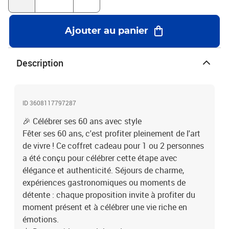
ULM ou une dégustation de vins. 🎁 Des moments à partager Une
expérience sur mesure pour célébrer vos 60 ans, seul ou en couple,
créer de nouveaux souvenirs et accueillir cette belle décennie avec
Ajouter au panier
le sourire.1 séjour ou 1 activité pour 1 ou 2 personnes2,519
escapades, restaurants, centres de bien-être et aventures sportives
Description
ID 3608117797287
🎉 Célébrer ses 60 ans avec style
Fêter ses 60 ans, c'est profiter pleinement de l'art
de vivre ! Ce coffret cadeau pour 1 ou 2 personnes
a été conçu pour célébrer cette étape avec
élégance et authenticité. Séjours de charme,
expériences gastronomiques ou moments de
détente : chaque proposition invite à profiter du
moment présent et à célébrer une vie riche en
émotions.