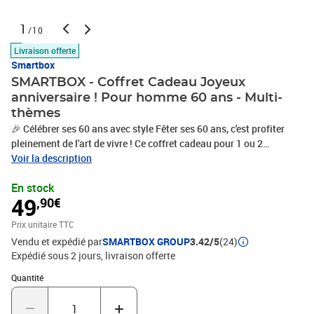
1
/10
Livraison offerte
Smartbox
SMARTBOX - Coffret Cadeau Joyeux
anniversaire ! Pour homme 60 ans - Multi-
thèmes
🎉 Célébrer ses 60 ans avec style Fêter ses 60 ans, c'est profiter
pleinement de l'art de vivre ! Ce coffret cadeau pour 1 ou 2
personnes a été conçu pour célébrer cette étape avec élégance et
Voir la description
authenticité. Séjours de charme, expériences gastronomiques ou
En stock
moments de détente : chaque proposition invite à profiter du
49
,90€
moment présent et à célébrer une vie riche en émotions. 🎂 Des
expériences riches de sens Qu'il s'agisse d'une escapade exotique,
Prix unitaire TTC
d'un massage relaxant ou d'un dîner gastronomique, chaque
Vendu et expédié par
SMARTBOX GROUP
3.42/5
(24)
activité a été soigneusement sélectionnée pour allier plaisir,
Expédié sous 2 jours
livraison offerte
sérénité et découverte. Ce coffret est une invitation à ralentir le
rythme, à se faire plaisir et à savourer les petites joies qui rendent
Quantité : 1
Quantité
la vie grande. Pour les amateurs de sensations fortes, cette
sélection est complétée par d'autres activités, comme un vol en