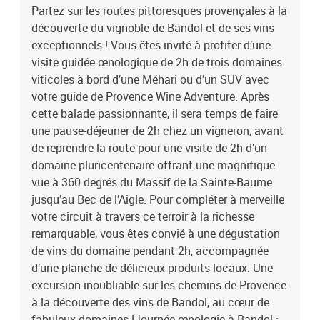
Partez sur les routes pittoresques provençales à la
Provence à la découverte des vins de Bandol, au cœur de fabuleux
découverte du vignoble de Bandol et de ses vins
domaines !Journée œnologie à Bandol : visite de domaines,
déjeuner et dégustation
exceptionnels ! Vous êtes invité à profiter d’une
visite guidée œnologique de 2h de trois domaines
viticoles à bord d’une Méhari ou d’un SUV avec
votre guide de Provence Wine Adventure. Après
cette balade passionnante, il sera temps de faire
une pause-déjeuner de 2h chez un vigneron, avant
de reprendre la route pour une visite de 2h d’un
domaine pluricentenaire offrant une magnifique
vue à 360 degrés du Massif de la Sainte-Baume
jusqu’au Bec de l’Aigle. Pour compléter à merveille
votre circuit à travers ce terroir à la richesse
remarquable, vous êtes convié à une dégustation
de vins du domaine pendant 2h, accompagnée
d’une planche de délicieux produits locaux. Une
excursion inoubliable sur les chemins de Provence
à la découverte des vins de Bandol, au cœur de
fabuleux domaines !Journée œnologie à Bandol :