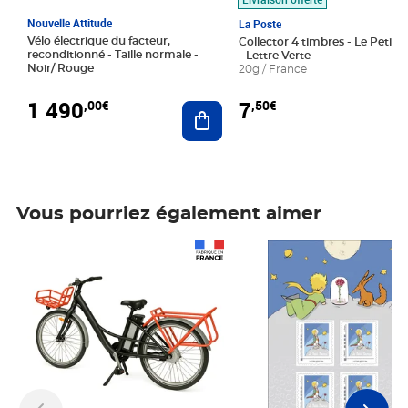
Nouvelle Attitude
La Poste
Vélo électrique du facteur,
Collector 4 timbres - Le Petit P
reconditionné - Taille normale -
- Lettre Verte
Noir/ Rouge
20g / France
1 490
7
,00€
,50€
Ajouter au panier
Vous pourriez également aimer
Prix 1 490,00€
Prix 7,50€