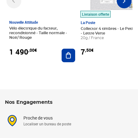
Livraison offerte
Nouvelle Attitude
La Poste
Vélo électrique du facteur,
Collector 4 timbres - Le Petit P
reconditionné - Taille normale -
- Lettre Verte
Noir/ Rouge
20g / France
1 490
7
,00€
,50€
Ajouter au panier
Nos Engagements
Proche de vous
Localiser un bureau de poste