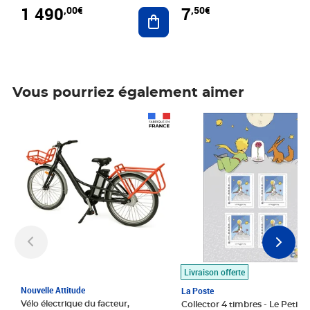
1 490
7
,00€
,50€
Ajouter au panier
Vous pourriez également aimer
Prix 1 490,00€
Prix 7,50€
Livraison offerte
Nouvelle Attitude
La Poste
Vélo électrique du facteur,
Collector 4 timbres - Le Petit P