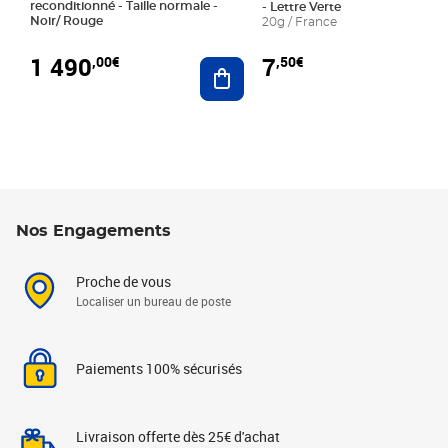
reconditionné - Taille normale -
- Lettre Verte
Noir/ Rouge
20g / France
1 490
7
,00€
,50€
Ajouter au panier
Nos Engagements
Proche de vous
Localiser un bureau de poste
Paiements 100% sécurisés
Livraison offerte dès 25€ d'achat