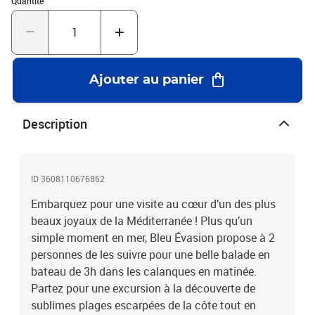
Quantité
sanctuaire de biodiversité. Tout le matériel vous sera fourni pour
que vous passiez un moment exceptionnel : skipper, palmes,
combinaisons, go pro et encore verre de rosé. C’est la garantie
d’une escapade au fil de l’eau que vous n’oublierez jamais
!Excursion en bateau de 3h en matinée pour 2 personnes dans les
Ajouter au panier
calanques de Cassis avec rosé
Description
ID 3608110676862
Embarquez pour une visite au cœur d’un des plus
beaux joyaux de la Méditerranée ! Plus qu’un
simple moment en mer, Bleu Évasion propose à 2
personnes de les suivre pour une belle balade en
bateau de 3h dans les calanques en matinée.
Partez pour une excursion à la découverte de
sublimes plages escarpées de la côte tout en