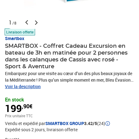
1
/8
Livraison offerte
Smartbox
SMARTBOX - Coffret Cadeau Excursion en
bateau de 3h en matinée pour 2 personnes
dans les calanques de Cassis avec rosé -
Sport & Aventure
Embarquez pour une visite au cœur d’un des plus beaux joyaux de
la Méditerranée ! Plus qu’un simple moment en mer, Bleu Évasion
propose à 2 personnes de les suivre pour une belle balade en
Voir la description
bateau de 3h dans les calanques en matinée. Partez pour une
En stock
excursion à la découverte de sublimes plages escarpées de la côte
199
,90€
tout en passant par les îles Tiboulen, Maire, de Jarre, Plane, de
Riou. Vous accéderez ainsi aux calanques de Sormiou, de Morgiou
Prix unitaire TTC
et de Sugiton. Prenez conscience de la beauté environnante et de
Vendu et expédié par
SMARTBOX GROUP
3.42/5
(24)
l’eau cristalline qui vous entoure alors que vous traversez l’un des
Expédié sous 2 jours
livraison offerte
parcs nationaux les plus fragiles au monde. Faune et flore s’y
rencontrent sur plusieurs hectares pour créer un précieux
Quantité : 1