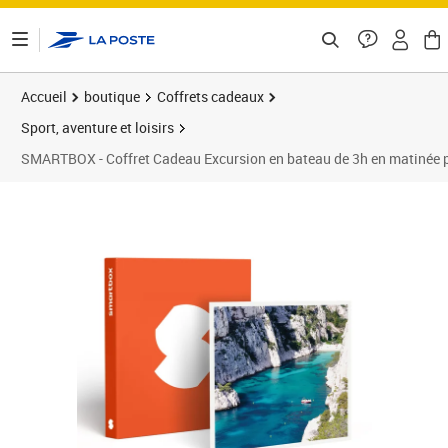
ontenu de la page
Accueil
boutique
Coffrets cadeaux
Sport, aventure et loisirs
SMARTBOX - Coffret Cadeau Excursion en bateau de 3h en matinée po
Prix 199,90€