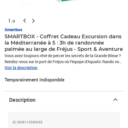
1
/8
Smartbox
SMARTBOX - Coffret Cadeau Excursion dans
la Méditerranée à 5 : 3h de randonnée
palmée au large de Fréjus - Sport & Aventure
Vous avez toujours rêvé de percer les secrets de la Grande Bleue ?
Rendez-vous sur le port de Fréjus où l’équipe d’Aquatic Rando vous
attend pour une exploration ludique du monde sous-marin et ses
Voir la description
merveilles : une randonnée palmée autonome pour 5 personnes !
Temporairement Indisponible
Embarquez pour une petite balade en bateau pendant laquelle
vous recevrez les consignes de sécurité, revêtez une combinaison
intégrale, des palmes, un masque et un tuba puis partez pour une
aventure de 3h pendant laquelle vous admirerez les beautés que
Description
renferment les fonds de la mer. L’occasion idéale de découvrir les
joies de la plongée dans la Méditerranée, où espèces animales et
végétales se côtoient dans un milieu aux milles richesses. C’est le
moment de vous jeter à l’eau !Excursion dans la Méditerranée à 5 :
ID 3608110590045
3h de randonnée palmée au large de Fréjus