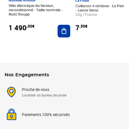
La Poste
Vélo électrique du facteur,
Collector 4 timbres - Le Petit P
reconditionné - Taille normale -
- Lettre Verte
Noir/ Rouge
20g / France
1 490
7
,00€
,50€
Ajouter au panier
Nos Engagements
Proche de vous
Localiser un bureau de poste
Paiements 100% sécurisés