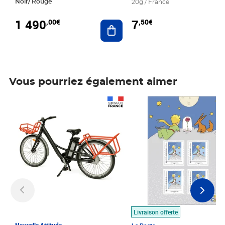
Noir/ Rouge
20g / France
1 490
7
,00€
,50€
Ajouter au panier
Vous pourriez également aimer
Prix 1 490,00€
Prix 7,50€
Livraison offerte
Nouvelle Attitude