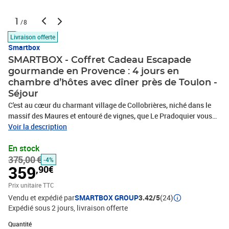
1
/8
Livraison offerte
Smartbox
SMARTBOX - Coffret Cadeau Escapade
gourmande en Provence : 4 jours en
chambre d’hôtes avec dîner près de Toulon -
Séjour
C'est au cœur du charmant village de Collobrières, niché dans le
massif des Maures et entouré de vignes, que Le Pradoquier vous
ouvre grand ses portes lors d’un séjour gourmand de 4 jours en
Voir la description
duo. Cette chambre d’hôtes, située dans un environnement
En stock
paisible, vous invite à vous installer en chambre double le temps
375,00 €
de 3 nuits en toute sérénité. Le matin venu, vous bénéficierez d’un
-4%
359
,90€
petit-déjeuner continental, idéal pour démarrer votre journée du
bon pied. Savourez le calme et la douceur de vivre de ce petit coin
Prix unitaire TTC
de tranquillité, profitez du soleil sur la terrasse et passez des
Vendu et expédié par
SMARTBOX GROUP
3.42/5
(24)
instants relaxants au bord de la piscine. Un délicieux dîner vous
Expédié sous 2 jours
livraison offerte
attend ensuite, parfait pour les plus gourmands ! Calme et
Quantité : 1
ensoleillement seront au rendez-vous !Escapade gourmande en
Quantité