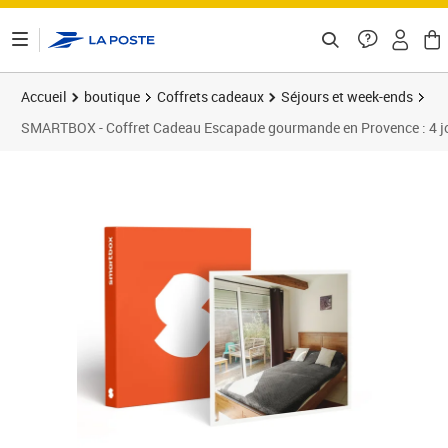
ontenu de la page
Accueil
boutique
Coffrets cadeaux
Séjours et week-ends
SMARTBOX - Coffret Cadeau Escapade gourmande en Provence : 4 jour
Prix barré 375,00 €
Prix 359,90€