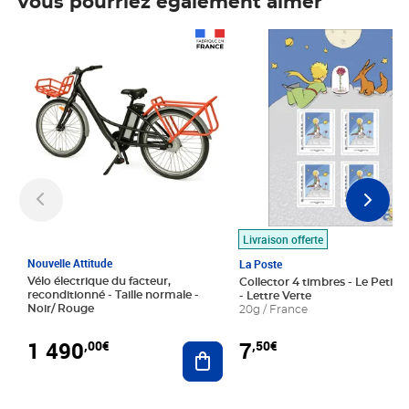
Vous pourriez également aimer
Prix 1 490,00€
Prix 7,50€
Livraison offerte
Nouvelle Attitude
La Poste
Vélo électrique du facteur,
Collector 4 timbres - Le Petit P
reconditionné - Taille normale -
- Lettre Verte
Noir/ Rouge
20g / France
1 490
7
,00€
,50€
Ajouter au panier