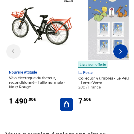
Livraison offerte
Nouvelle Attitude
La Poste
Vélo électrique du facteur,
Collector 4 timbres - Le Petit P
reconditionné - Taille normale -
- Lettre Verte
Noir/ Rouge
20g / France
1 490
7
,00€
,50€
Ajouter au panier