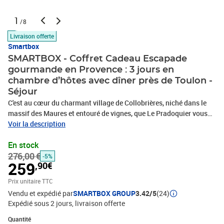
1
/8
Livraison offerte
Smartbox
SMARTBOX - Coffret Cadeau Escapade
gourmande en Provence : 3 jours en
chambre d’hôtes avec dîner près de Toulon -
Séjour
C'est au cœur du charmant village de Collobrières, niché dans le
massif des Maures et entouré de vignes, que Le Pradoquier vous
ouvre grand ses portes lors d’un séjour gourmand de 3 jours en
Voir la description
duo. Cette chambre d’hôtes, située dans un environnement
En stock
paisible, vous invite à vous installer en chambre double le temps
276,00 €
de 2 nuits en toute sérénité. Le matin venu, vous bénéficierez d’un
-5%
259
,90€
petit-déjeuner continental, idéal pour démarrer votre journée du
bon pied. Savourez le calme et la douceur de vivre de ce petit coin
Prix unitaire TTC
de tranquillité, profitez du soleil sur la terrasse et passez des
Vendu et expédié par
SMARTBOX GROUP
3.42/5
(24)
instants relaxants au bord de la piscine. Un délicieux dîner vous
Expédié sous 2 jours
livraison offerte
attend ensuite, parfait pour les plus gourmands ! Calme et
Quantité : 1
ensoleillement seront au rendez-vous !Escapade gourmande en
Quantité