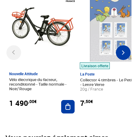
Livraison offerte
Nouvelle Attitude
La Poste
Vélo électrique du facteur,
Collector 4 timbres - Le Petit P
reconditionné - Taille normale -
- Lettre Verte
Noir/ Rouge
20g / France
1 490
7
,00€
,50€
Ajouter au panier