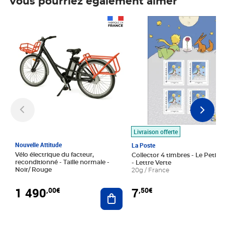
Vous pourriez également aimer
Prix 1 490,00€
Prix 7,50€
Livraison offerte
Nouvelle Attitude
La Poste
Vélo électrique du facteur,
Collector 4 timbres - Le Petit P
reconditionné - Taille normale -
- Lettre Verte
Noir/ Rouge
20g / France
1 490
7
,00€
,50€
Ajouter au panier