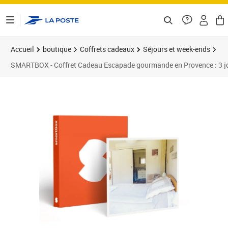
ontenu de la page
Accueil
boutique
Coffrets cadeaux
Séjours et week-ends
SMARTBOX - Coffret Cadeau Escapade gourmande en Provence : 3 jour
Prix barré 276,00 €
Prix 259,90€