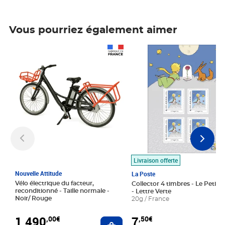
Vous pourriez également aimer
Prix 1 490,00€
Prix 7,50€
Livraison offerte
Nouvelle Attitude
La Poste
Vélo électrique du facteur,
Collector 4 timbres - Le Petit P
reconditionné - Taille normale -
- Lettre Verte
Noir/ Rouge
20g / France
1 490
7
,00€
,50€
Ajouter au panier