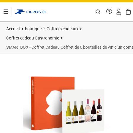
ontenu de la page
Accueil
boutique
Coffrets cadeaux
Coffret cadeau Gastronomie
SMARTBOX - Coffret Cadeau Coffret de 6 bouteilles de vin d’un doma
Prix barré 97,00 €
Prix 79,90€