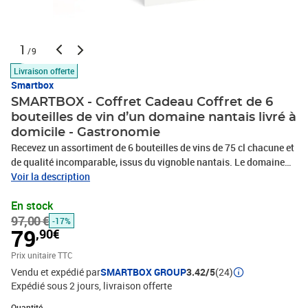
1
/9
Livraison offerte
Smartbox
SMARTBOX - Coffret Cadeau Coffret de 6
bouteilles de vin d’un domaine nantais livré à
domicile - Gastronomie
Recevez un assortiment de 6 bouteilles de vins de 75 cl chacune et
de qualité incomparable, issus du vignoble nantais. Le domaine
du Château du Bois-Huaut vous propose de goûter à une sélection
Voir la description
comprenant : un gamay rosé 2024, un sauvignon gris 2024, un
En stock
pinot noir 2024, un pinot gris 2024, un cabernet fût de chêne 2020
97,00 €
et un muscadet sur Lie 2024. Chacun de ces breuvages vous
-17%
79
,90€
apportera en bouche des arômes et des parfums exceptionnels,
avec leurs caractéristiques particulières. Cette propriété viticole
Prix unitaire TTC
historique, au sein de laquelle tout est vendangé à la main depuis
Vendu et expédié par
SMARTBOX GROUP
3.42/5
(24)
1897, prend un soin extrême au travail de la vigne et de la terre,
Expédié sous 2 jours
livraison offerte
pour obtenir un raisin de grande qualité grâce au à un tri
Quantité : 1
minutieux au cours de la récolte. S’en suivent des vins à la
Quantité