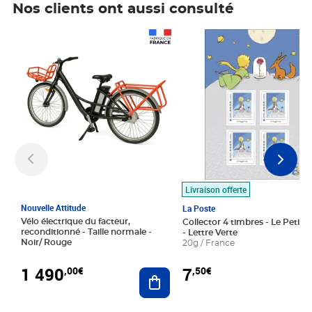
Nos clients ont aussi consulté
Prix 1 490,00€
Prix 7,50€
Livraison offerte
Nouvelle Attitude
La Poste
Vélo électrique du facteur,
Collector 4 timbres - Le Petit P
reconditionné - Taille normale -
- Lettre Verte
Noir/ Rouge
20g / France
1 490
7
,00€
,50€
Ajouter au panier