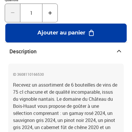
personnalité bien affirmée qui raviront certainement vos papilles
!Coffret de 6 bouteilles de vin d’un domaine nantais livré à
domicile
Ajouter au panier
Description
ID 3608110166530
Recevez un assortiment de 6 bouteilles de vins de
75 cl chacune et de qualité incomparable, issus
du vignoble nantais. Le domaine du Château du
Bois-Huaut vous propose de goûter à une
sélection comprenant : un gamay rosé 2024, un
sauvignon gris 2024, un pinot noir 2024, un pinot
gris 2024, un cabernet fût de chêne 2020 et un