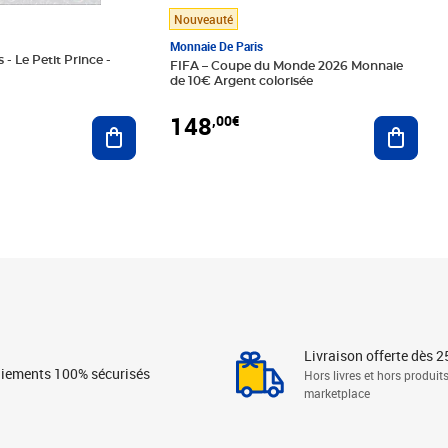
Nouveauté
Monnaie De Paris
 - Le Petit Prince -
FIFA – Coupe du Monde 2026 Monnaie
de 10€ Argent colorisée
148
,00€
Ajouter au panier
Ajoute
Livraison offerte dès 2
iements 100% sécurisés
Hors livres et hors produit
marketplace