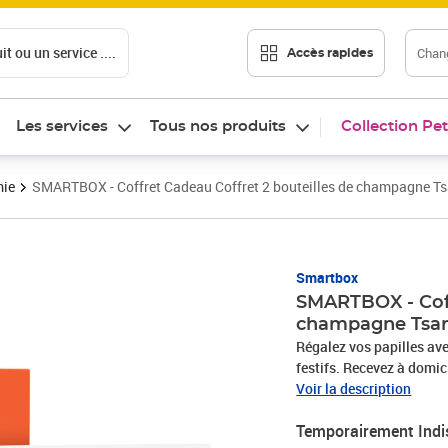
t ou un service ....
Chang
Accès rapides
Les services
Tous nos produits
Collection Pet
mie
SMARTBOX - Coffret Cadeau Coffret 2 bouteilles de champagne Ts
Smartbox
SMARTBOX - Coff
champagne Tsar
Régalez vos papilles av
festifs. Recevez à domic
Maison Chanoine. Chois
Voir la description
vin à la robe or cuivré l
Temporairement Indi
2019-1er Cru avec un lar