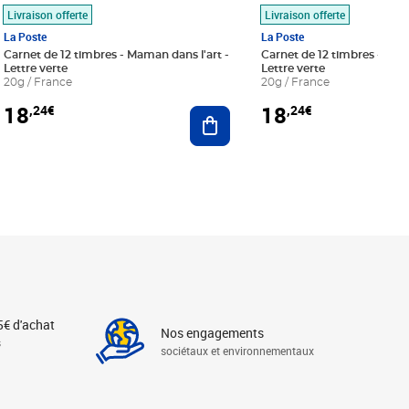
Livraison offerte
Livraison offerte
La Poste
La Poste
Carnet de 12 timbres - Maman dans l'art -
Carnet de 12 timbres - Le bl
Lettre verte
Lettre verte
20g / France
20g / France
18
18
,24€
,24€
r au panier
Ajouter au panier
5€ d'achat
Nos engagements
s
sociétaux et environnementaux