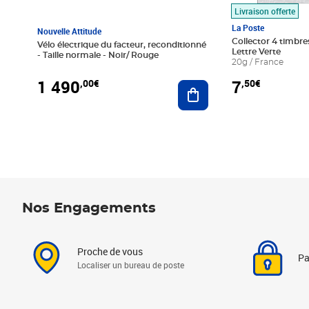
Livraison offerte
La Poste
Nouvelle Attitude
Collector 4 timbres
Vélo électrique du facteur, reconditionné
Lettre Verte
- Taille normale - Noir/ Rouge
20g / France
1 490
7
,00€
,50€
Ajouter au panier
Nos Engagements
Proche de vous
Pa
Localiser un bureau de poste