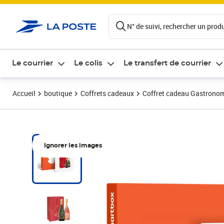
ontenu de la page
N° de suivi, rechercher un produi
Le courrier
Le colis
Le transfert de courrier
Accueil
boutique
Coffrets cadeaux
Coffret cadeau Gastrono
Ignorer les images