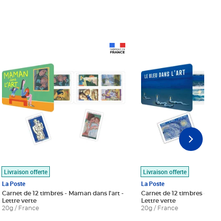
Prix 18,24€
Prix 18,24€
Livraison offerte
Livraison offerte
La Poste
La Poste
Carnet de 12 timbres - Maman dans l'art -
Carnet de 12 timbres - Le bl
Lettre verte
Lettre verte
20g / France
20g / France