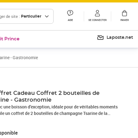
er de site :
Particulier
AIDE
SE CONNECTER
PANIER
Laposte.net
it Prince
arine - Gastronomie
ret Cadeau Coffret 2 bouteilles de
ine - Gastronomie
ec une boisson d’exception, idéale pour de véritables moments
ile un coffret de 2 bouteilles de champagne Tsarine de la
issez un ensemble composé des cuvées Tsarine Extra Brut,
aissant s’éclipser de fines et délicates bulles et Tsarine Vintage
sponible
ge panel d’arômes. Ou choisissez Tsarine Extra Brut et