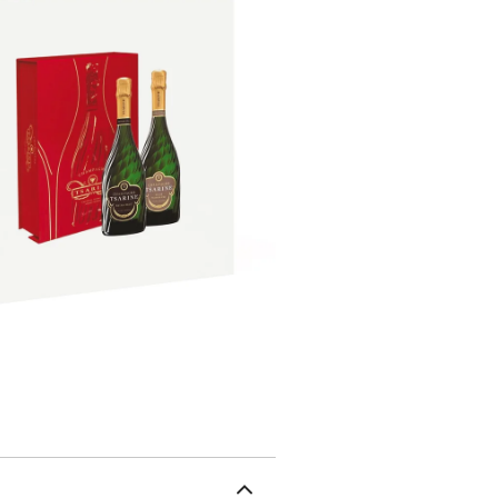
Tsarine Rosé. Tous vos s
s’entremêlant pour compo
dégustation en perspecti
champagne Tsarine