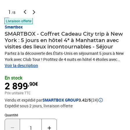
1
/8
Livraison offerte
Smartbox
SMARTBOX - Coffret Cadeau City trip à New
York : 5 jours en hôtel 4* à Manhattan avec
visites des lieux incontournables - Séjour
Partez à la découverte des États-Unis en séjournant 5 jours à New
York avec Club Tour ! Profitez de 4 nuits en hôtel 4 étoiles avec
visites programmées pour 2 personnes au cœur de la ville qui ne
Voir la description
dort jamais. Un beau programme vous attend sur place : admirez
En stock
la statue de la Liberté de près, explorez Ellis Island et le musée de
2 899
,90€
l’immigration, puis passez la soirée à Times Square. Le lendemain,
baladez-vous dans les rues animées de Chinatown et les avenues
Prix unitaire TTC
cossues de Chelsea. Grimpez à l’observatoire de l’Empire State
Vendu et expédié par
SMARTBOX GROUP
3.42/5
(24)
Building le quatrième jour, visitez le Mémorial et musée du 11
Expédié sous 2 jours
livraison offerte
Septembre et promenez-vous à South Street Seaport. Appréciez
votre dernière journée à l’américaine comme vous le souhaitez, en
Quantité : 1
Quantité
flânant dans Manhattan ou Central Park par exemple, avant d’être
transférés vers l’aéroport. Qu’attendez-vous pour croquer la