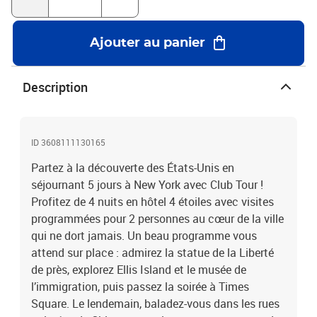
Grosse Pomme à pleines dents ?City trip à New York : 5 jours en
hôtel 4* à Manhattan avec visites des lieux incontournables
Ajouter au panier
Description
ID 3608111130165
Partez à la découverte des États-Unis en
séjournant 5 jours à New York avec Club Tour !
Profitez de 4 nuits en hôtel 4 étoiles avec visites
programmées pour 2 personnes au cœur de la ville
qui ne dort jamais. Un beau programme vous
attend sur place : admirez la statue de la Liberté
de près, explorez Ellis Island et le musée de
l’immigration, puis passez la soirée à Times
Square. Le lendemain, baladez-vous dans les rues