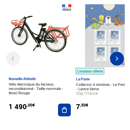
Prix 1 490,00€
Prix 7,50€
Livraison offerte
Nouvelle Attitude
La Poste
Vélo électrique du facteur,
Collector 4 timbres - Le Petit P
reconditionné - Taille normale -
- Lettre Verte
Noir/ Rouge
20g / France
1 490
7
,00€
,50€
Ajouter au panier