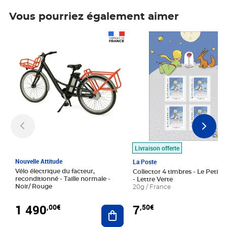
Vous pourriez également aimer
Prix 1 490,00€
Prix 7,50€
Livraison offerte
Nouvelle Attitude
La Poste
Vélo électrique du facteur,
Collector 4 timbres - Le Petit P
reconditionné - Taille normale -
- Lettre Verte
Noir/ Rouge
20g / France
1 490
7
,00€
,50€
Ajouter au panier