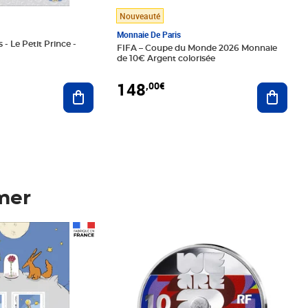
Nouveauté
Monnaie De Paris
 - Le Petit Prince -
FIFA – Coupe du Monde 2026 Monnaie
de 10€ Argent colorisée
148
,00€
Ajouter au panier
Ajoute
mer
Prix 148,00€