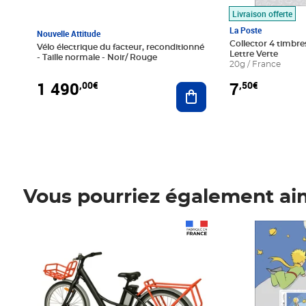
Livraison offerte
La Poste
Nouvelle Attitude
Collector 4 timbres
Vélo électrique du facteur, reconditionné
Lettre Verte
- Taille normale - Noir/ Rouge
20g / France
1 490
7
,00€
,50€
Ajouter au panier
Vous pourriez également ai
Prix 1 490,00€
Prix 7,50€