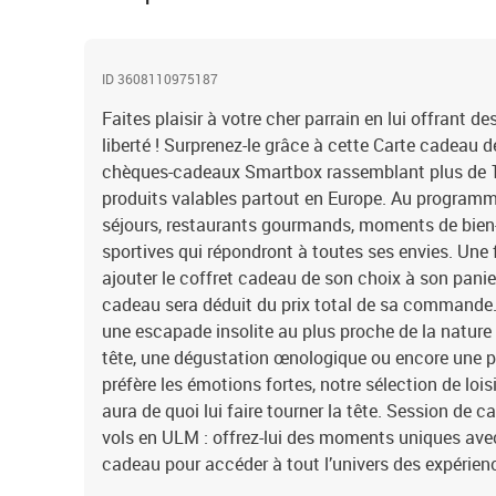
ID 3608110975187
Faites plaisir à votre cher parrain en lui offrant d
liberté ! Surprenez-le grâce à cette Carte cadeau d
chèques-cadeaux Smartbox rassemblant plus de 1
produits valables partout en Europe. Au programm
séjours, restaurants gourmands, moments de bien-
sportives qui répondront à toutes ses envies. Une fo
ajouter le coffret cadeau de son choix à son panie
cadeau sera déduit du prix total de sa commande. Q
une escapade insolite au plus proche de la nature 
tête, une dégustation œnologique ou encore une pau
préfère les émotions fortes, notre sélection de lois
aura de quoi lui faire tourner la tête. Session de 
vols en ULM : offrez-lui des moments uniques ave
cadeau pour accéder à tout l’univers des expérie