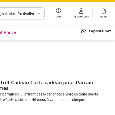
er de site :
Particulier
AIDE
SE CONNECTER
PANIER
Laposte.net
it Prince
ret Cadeau Carte cadeau pour Parrain -
èmes
er parrain en lui offrant des expériences à vivre en toute liberté
ette Carte cadeau de 40 euros à valoir sur nos chèques-
blant plus de 150 000 activités et 1000 produits valables
rogramme, une vaste sélection de séjours, restaurants