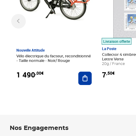
Livraison offerte
La Poste
Nouvelle Attitude
Collector 4 timbres
Vélo électrique du facteur, reconditionné
Lettre Verte
- Taille normale - Noir/ Rouge
20g / France
1 490
7
,00€
,50€
Ajouter au panier
Nos Engagements