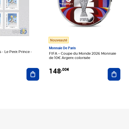
Nouveauté
Monnaie De Paris
 - Le Petit Prince -
FIFA – Coupe du Monde 2026 Monnaie
de 10€ Argent colorisée
148
,00€
Ajouter au panier
Ajoute