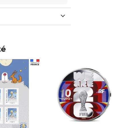
té
Prix 148,00€