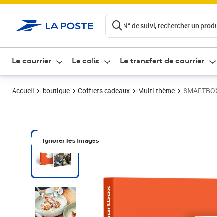
ontenu de la page
N° de suivi, rechercher un produi
Le courrier
Le colis
Le transfert de courrier
Accueil
boutique
Coffrets cadeaux
Multi-thème
SMARTBOX -
Ignorer les images