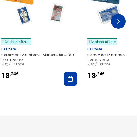
Livraison offerte
Livraison offerte
La Poste
La Poste
Carnet de 12 timbres - Maman dans l'art -
Carnet de 12 timbres - Le bl
Lettre verte
Lettre verte
20g / France
20g / France
18
18
,24€
,24€
r au panier
Ajouter au panier