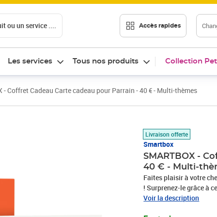
t ou un service ....
Chang
Accès rapides
Les services
Tous nos produits
Collection Pet
 Coffret Cadeau Carte cadeau pour Parrain - 40 € - Multi-thèmes
Prix 40,00€
Livraison offerte
Smartbox
SMARTBOX - Coff
40 € - Multi-th
Faites plaisir à votre ch
! Surprenez-le grâce à c
cadeaux Smartbox rassem
Voir la description
partout en Europe. Au p