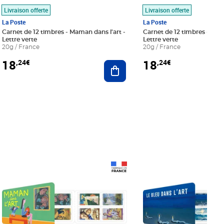
Livraison offerte
Livraison offerte
La Poste
La Poste
Carnet de 12 timbres - Maman dans l'art -
Carnet de 12 timbres - Le bl
Lettre verte
Lettre verte
20g / France
20g / France
18
18
,24€
,24€
r au panier
Ajouter au panier
Prix 18,24€
Prix 18,24€