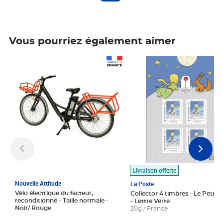
Vous pourriez également aimer
Prix 1 490,00€
Prix 7,50€
Livraison offerte
Nouvelle Attitude
La Poste
Vélo électrique du facteur,
Collector 4 timbres - Le Petit P
reconditionné - Taille normale -
- Lettre Verte
Noir/ Rouge
20g / France