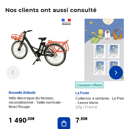
Nos clients ont aussi consulté
Prix 1 490,00€
Prix 7,50€
Livraison offerte
Nouvelle Attitude
La Poste
Vélo électrique du facteur,
Collector 4 timbres - Le Petit P
reconditionné - Taille normale -
- Lettre Verte
Noir/ Rouge
20g / France
1 490
7
,00€
,50€
Ajouter au panier