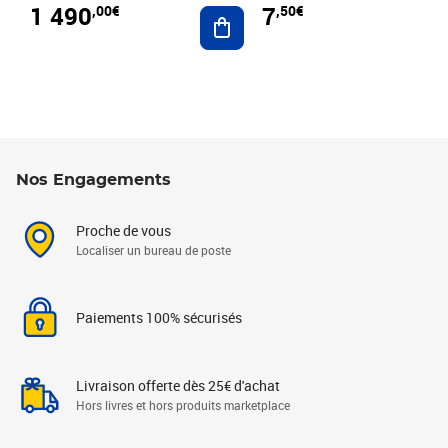
1 490
7
,00€
,50€
Ajouter au panier
Nos Engagements
Proche de vous
Localiser un bureau de poste
Paiements 100% sécurisés
Livraison offerte dès 25€ d'achat
Hors livres et hors produits marketplace