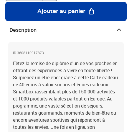
tête. Saut en parachute, pilotage de GT ou encore plongée :
célébrez cette occasion spéciale de manière unique avec Smartbox
Ajouter au panier
!40 euros en Carte cadeau pour accéder à tout l’univers des
expériences Smartbox
Description
ID 3608110917873
Fêtez la remise de diplôme d'un de vos proches en
offrant des expériences à vivre en toute liberté !
Surprenez un être cher grâce à cette Carte cadeau
de 40 euros à valoir sur nos chèques-cadeaux
Smartbox rassemblant plus de 150 000 activités
et 1000 produits valables partout en Europe. Au
programme, une vaste sélection de séjours,
restaurants gourmands, moments de bien-être ou
encore aventures sportives qui répondront à
toutes les envies. Une fois en ligne, son