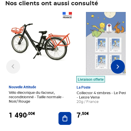
Nos clients ont aussi consulté
Prix 1 490,00€
Prix 7,50€
Livraison offerte
Nouvelle Attitude
La Poste
Vélo électrique du facteur,
Collector 4 timbres - Le Petit P
reconditionné - Taille normale -
- Lettre Verte
Noir/ Rouge
20g / France
1 490
7
,00€
,50€
Ajouter au panier