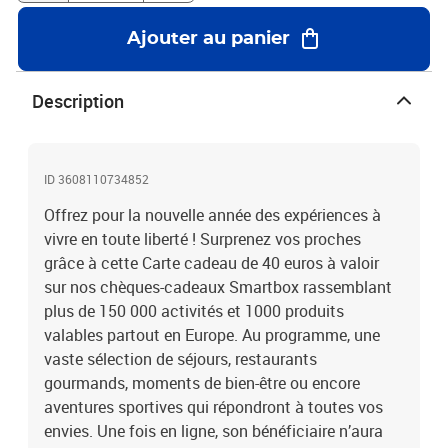
parachute, pilotage de GT ou encore plongée : faites-lui
commencer l'année de manière unique avec Smartbox !40 euros en
Ajouter au panier
Carte cadeau pour accéder à tout l’univers des expériences
Smartbox
Description
ID 3608110734852
Offrez pour la nouvelle année des expériences à
vivre en toute liberté ! Surprenez vos proches
grâce à cette Carte cadeau de 40 euros à valoir
sur nos chèques-cadeaux Smartbox rassemblant
plus de 150 000 activités et 1000 produits
valables partout en Europe. Au programme, une
vaste sélection de séjours, restaurants
gourmands, moments de bien-être ou encore
aventures sportives qui répondront à toutes vos
envies. Une fois en ligne, son bénéficiaire n’aura