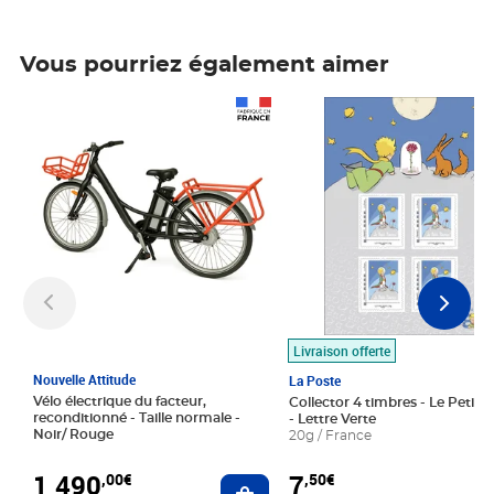
Vous pourriez également aimer
Prix 1 490,00€
Prix 7,50€
Livraison offerte
Nouvelle Attitude
La Poste
Vélo électrique du facteur,
Collector 4 timbres - Le Petit P
reconditionné - Taille normale -
- Lettre Verte
Noir/ Rouge
20g / France
1 490
7
,00€
,50€
Ajouter au panier