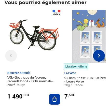
Vous pourriez également aimer
Prix 1 490,00€
Prix 7,50€
Livraison offerte
Nouvelle Attitude
La Poste
Vélo électrique du facteur,
Collector 4 timbres - Le Petit P
reconditionné - Taille normale -
- Lettre Verte
Noir/ Rouge
20g / France
1 490
7
,00€
,50€
Ajouter au panier