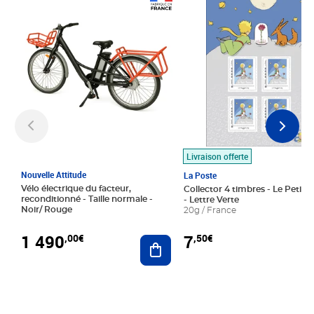
Prix 1 490,00€
Prix 7,50€
Livraison offerte
Nouvelle Attitude
La Poste
Vélo électrique du facteur,
Collector 4 timbres - Le Petit P
reconditionné - Taille normale -
- Lettre Verte
Noir/ Rouge
20g / France
1 490
7
,00€
,50€
Ajouter au panier