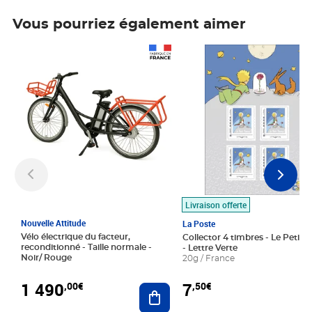
Vous pourriez également aimer
Prix 1 490,00€
Prix 7,50€
Livraison offerte
Nouvelle Attitude
La Poste
Vélo électrique du facteur,
Collector 4 timbres - Le Petit P
reconditionné - Taille normale -
- Lettre Verte
Noir/ Rouge
20g / France
1 490
7
,00€
,50€
Ajouter au panier