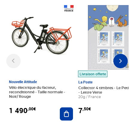
Prix 1 490,00€
Prix 7,50€
Livraison offerte
Nouvelle Attitude
La Poste
Vélo électrique du facteur,
Collector 4 timbres - Le Petit P
reconditionné - Taille normale -
- Lettre Verte
Noir/ Rouge
20g / France
1 490
7
,00€
,50€
Ajouter au panier