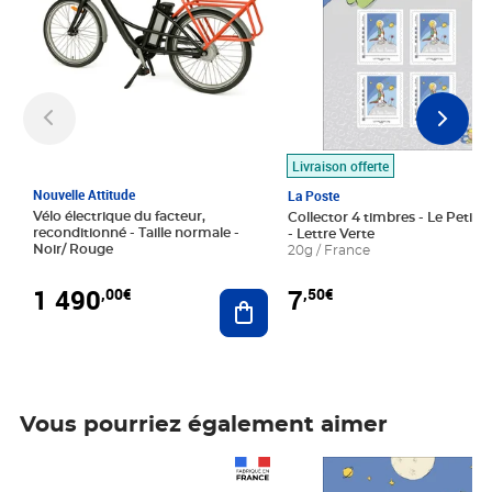
Livraison offerte
Nouvelle Attitude
La Poste
Vélo électrique du facteur,
Collector 4 timbres - Le Petit P
reconditionné - Taille normale -
- Lettre Verte
Noir/ Rouge
20g / France
1 490
7
,00€
,50€
Ajouter au panier
Vous pourriez également aimer
Prix 1 490,00€
Prix 7,50€