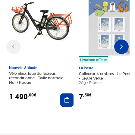
Livraison offerte
Nouvelle Attitude
La Poste
Vélo électrique du facteur,
Collector 4 timbres - Le Petit P
reconditionné - Taille normale -
- Lettre Verte
Noir/ Rouge
20g / France
1 490
7
,00€
,50€
Ajouter au panier