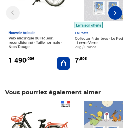
Livraison offerte
Nouvelle Attitude
La Poste
Vélo électrique du facteur,
Collector 4 timbres - Le Petit P
reconditionné - Taille normale -
- Lettre Verte
Noir/ Rouge
20g / France
1 490
7
,00€
,50€
Ajouter au panier
Vous pourriez également aimer
Prix 1 490,00€
Prix 7,50€