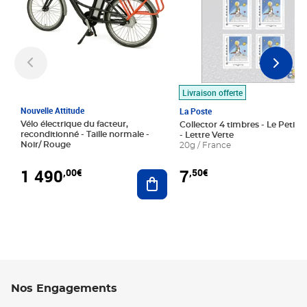
Livraison offerte
Nouvelle Attitude
La Poste
Vélo électrique du facteur,
Collector 4 timbres - Le Petit P
reconditionné - Taille normale -
- Lettre Verte
Noir/ Rouge
20g / France
1 490
7
,00€
,50€
Ajouter au panier
Nos Engagements