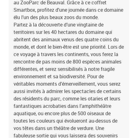
au ZooParc de Beauval. Grâce à ce coffret
sortie qui vous laissera des souvenirs mémorables. Réservation
obligatoire auprès de Smartbox au moins 48h à l’avance, ce
Smartbox, profitez d'une journée dans ce domaine
chèque-cadeau ne sera pas accepté sur place.Billet pour le
élu l’un des plus beaux zoos du monde.
ZooParc de Beauval 2025 : 1 entrée enfant pour 1 journée
Partez à la découverte d’une vingtaine de
territoires sur les 40 hectares du domaine qui
abritent des animaux venus des quatre coins du
monde, et dont le bien-être est une priorité. Lors de
ce voyage à travers les continents, vous ferez la
rencontre de pas moins de 800 espèces animales
différentes, et serez sensibilisés à notre fragile
environnement et sa biodiversité. Pour de
véritables moments d’émerveillement, vous serez
aussi invités à admirer les spectacles de certains
des résidents du parc, comme les otaries et leurs
fantastiques acrobaties dans l’amphithéâtre
aquatique, ou encore plus de 500 oiseaux de
toutes les couleurs qui évolueront au-dessus de
vos têtes dans un théâtre de verdure. Une
fabuleuse sortie qui vous laissera des souvenirs