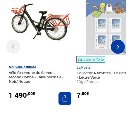
Livraison offerte
Nouvelle Attitude
La Poste
Vélo électrique du facteur,
Collector 4 timbres - Le Petit P
reconditionné - Taille normale -
- Lettre Verte
Noir/ Rouge
20g / France
1 490
7
,00€
,50€
Ajouter au panier