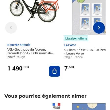
Livraison offerte
Nouvelle Attitude
La Poste
Vélo électrique du facteur,
Collector 4 timbres - Le Petit P
reconditionné - Taille normale -
- Lettre Verte
Noir/ Rouge
20g / France
1 490
7
,00€
,50€
Ajouter au panier
Vous pourriez également aimer
Prix 1 490,00€
Prix 7,50€