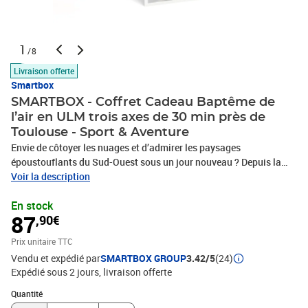
1
/8
Livraison offerte
Smartbox
SMARTBOX - Coffret Cadeau Baptême de
l’air en ULM trois axes de 30 min près de
Toulouse - Sport & Aventure
Envie de côtoyer les nuages et d’admirer les paysages
époustouflants du Sud-Ouest sous un jour nouveau ? Depuis la
base ULM de La Ramière à Giroussens, le club ULM Axair vous
Voir la description
invite à les rejoindre pour une aventure décoiffante ! Montez aux
En stock
côtés de votre instructeur dans un ULM trois axes et profitez d’un
87
,90€
exaltant baptême de l’air de 30 min, prévu pour 1 personne. Cet
aéronef, ayant une vitesse de décrochage inférieure ou égale à 65
Prix unitaire TTC
km/h, vous fera vivre une fabuleuse expérience aérienne, à des
Vendu et expédié par
SMARTBOX GROUP
3.42/5
(24)
milliers de pieds d’altitude. Vous vivrez ce moment avec un
Expédié sous 2 jours
livraison offerte
professionnel, heureux de partager avec vous sa passion.
N’attendez plus, découvrez les plaisirs de l'air et prenez votre envol
Quantité : 1
Quantité
!Baptême de l’air en ULM trois axes de 30 min près de Toulouse