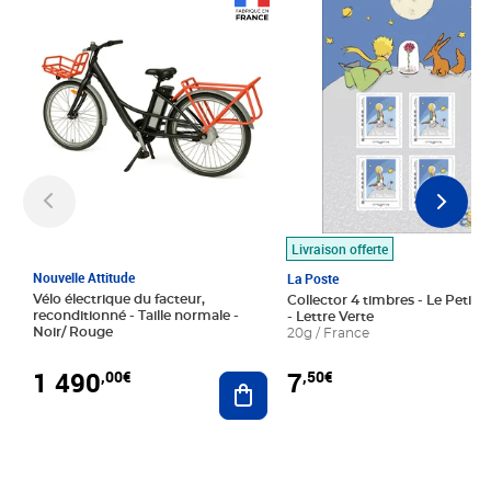
Prix 1 490,00€
Prix 7,50€
Livraison offerte
Nouvelle Attitude
La Poste
Vélo électrique du facteur,
Collector 4 timbres - Le Petit P
reconditionné - Taille normale -
- Lettre Verte
Noir/ Rouge
20g / France
1 490
7
,00€
,50€
Ajouter au panier