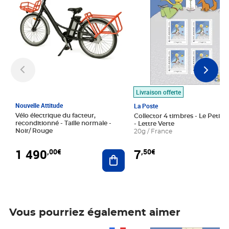
Livraison offerte
Nouvelle Attitude
La Poste
Vélo électrique du facteur,
Collector 4 timbres - Le Petit P
reconditionné - Taille normale -
- Lettre Verte
Noir/ Rouge
20g / France
1 490
7
,00€
,50€
Ajouter au panier
Vous pourriez également aimer