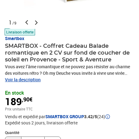
1
/9
Livraison offerte
Smartbox
SMARTBOX - Coffret Cadeau Balade
romantique en 2 CV sur fond de coucher de
soleil en Provence - Sport & Aventure
Vous avez l’âme romantique et ne pouvez pas résister au charme
des voitures rétro ? Oh my Deuche vous invite à vivre une virée
inoubliable pour 2 personnes lors d’1 balade de 3h en Citroën 2 CV
Voir la description
sur fond de coucher de soleil en Provence ! D’avril à octobre,
En stock
prenez le volant d’une authentique Deudeuche décapotable et
189
,90€
partez pour une merveilleuse escapade sur les routes pittoresques
d’une région à la beauté enchanteresse. Sur le chemin, faites étape
Prix unitaire TTC
pour déguster 1 savoureux apéritif gourmand et profiter rien que
Vendu et expédié par
SMARTBOX GROUP
3.42/5
(24)
tous les deux des paysages qui s’offrent à vous alors que la nuit
Expédié sous 2 jours
livraison offerte
commence à tomber. Une expérience originale cheveux au vent
dont vous garderez de jolis souvenirs pour longtemps !Balade
Quantité : 1
Quantité
romantique en 2 CV sur fond de coucher de soleil en Provence