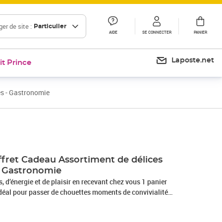
er de site :
Particulier
AIDE
SE CONNECTER
PANIER
Laposte.net
it Prince
és - Gastronomie
ret Cadeau Assortiment de délices
 - Gastronomie
s, d’énergie et de plaisir en recevant chez vous 1 panier
éal pour passer de chouettes moments de convivialité
ires originaux et goûter tout un assortiment de pépites qui
coup sûr. Profitez-en seul ou partagez ces trésors avec vos