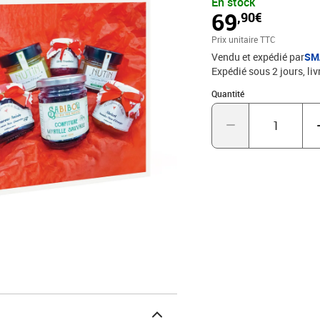
En stock
proches fins gourmets p
69
,90€
maison. Sucré et salé, à 
envies !1 assortiment d
Prix unitaire TTC
Vendu et expédié par
SM
Expédié sous 2 jours
liv
Quantité : 1
Quantité