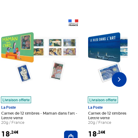
Prix 18,24€
Prix 18,24€
Livraison offerte
Livraison offerte
La Poste
La Poste
Carnet de 12 timbres - Maman dans l'art -
Carnet de 12 timbres - Le bl
Lettre verte
Lettre verte
20g / France
20g / France
18
18
,24€
,24€
r au panier
Ajouter au panier