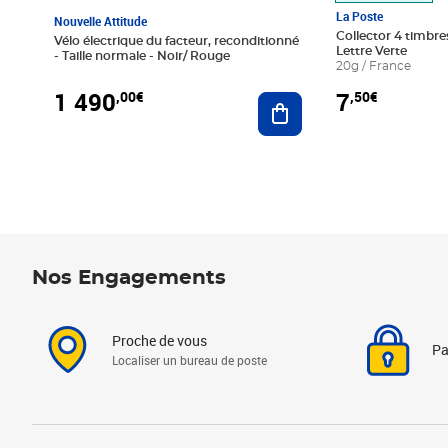
La Poste
Nouvelle Attitude
Collector 4 timbres
Vélo électrique du facteur, reconditionné
Lettre Verte
- Taille normale - Noir/ Rouge
20g / France
1 490
7
,00€
,50€
Ajouter au panier
Nos Engagements
Proche de vous
Pa
Localiser un bureau de poste