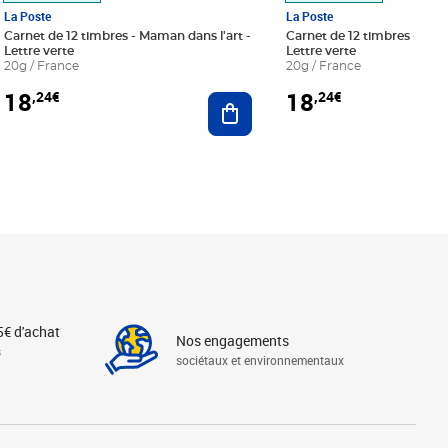
La Poste
La Poste
Carnet de 12 timbres - Maman dans l'art -
Carnet de 12 timbres - Le bl
Lettre verte
Lettre verte
20g / France
20g / France
18
18
,24€
,24€
r au panier
Ajouter au panier
5€ d'achat
Nos engagements
s
sociétaux et environnementaux
Linkedin
Instagram
X
Tiktok
Facebook
Youtube
Threads