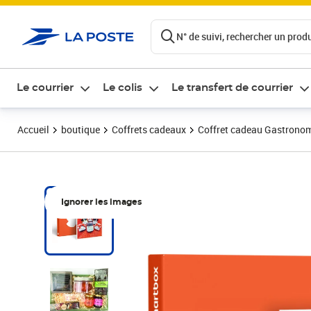
ontenu de la page
N° de suivi, rechercher un produi
Le courrier
Le colis
Le transfert de courrier
Accueil
boutique
Coffrets cadeaux
Coffret cadeau Gastrono
Ignorer les images