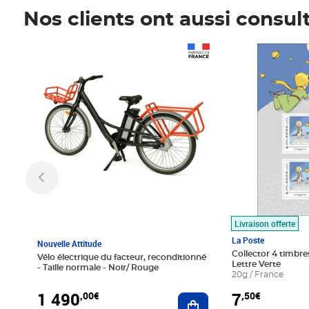
Nos clients ont aussi consul
Prix 1 490,00€
Prix 7,50€
Livraison offerte
La Poste
Nouvelle Attitude
Collector 4 timbres
Vélo électrique du facteur, reconditionné
Lettre Verte
- Taille normale - Noir/ Rouge
20g / France
1 490
7
,00€
,50€
Ajouter au panier