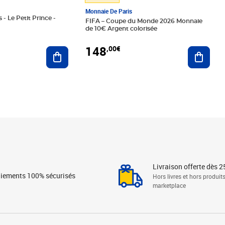
Monnaie De Paris
 - Le Petit Prince -
FIFA – Coupe du Monde 2026 Monnaie
de 10€ Argent colorisée
148
,00€
Ajouter au panier
Ajoute
Livraison offerte dès 2
iements 100% sécurisés
Hors livres et hors produit
marketplace