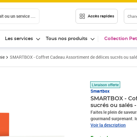
t ou un service ....
Chang
Accès rapides
Les services
Tous nos produits
Collection Pet
mie
SMARTBOX - Coffret Cadeau Assortiment de délices sucrés ou sal
Prix 69,90€
Livraison offerte
Smartbox
SMARTBOX - Coff
sucrés ou salés
Faites le plein de saveur
gourmand surprenant. Id
autour de délices culina
Voir la description
raviront vos papilles à 