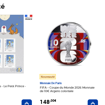
té
Prix 148,00€
Nouveauté
Monnaie De Paris
 - Le Petit Prince -
FIFA – Coupe du Monde 2026 Monnaie
de 10€ Argent colorisée
148
,00€
Ajouter au panier
Ajoute