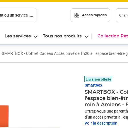
t ou un service ....
Chang
Accès rapides
Les services
Tous nos produits
Collection Pet
SMARTBOX - Coffret Cadeau Accès privé de 1h20 à l’espace bien-être 
Prix 199,90€
Livraison offerte
Smartbox
SMARTBOX - Coff
l’espace bien-ê
min à Amiens - 
Offrez-vous une parenth
d’un accès privatif à l’
corps de 30 minutes et 
Voir la description