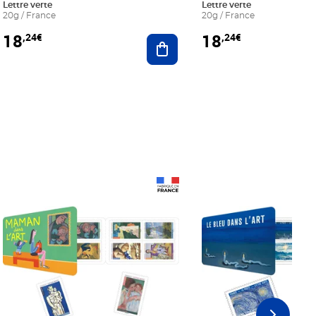
Lettre verte
Lettre verte
20g / France
20g / France
18
18
,24€
,24€
r au panier
Ajouter au panier
Prix 18,24€
Prix 18,24€