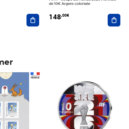
de 10€ Argent colorisée
148
,00€
Ajouter au panier
Ajoute
mer
Prix 148,00€