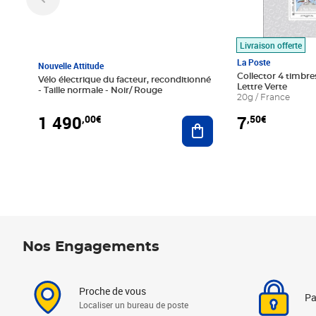
Livraison offerte
La Poste
Nouvelle Attitude
Collector 4 timbres
Vélo électrique du facteur, reconditionné
Lettre Verte
- Taille normale - Noir/ Rouge
20g / France
1 490
7
,00€
,50€
Ajouter au panier
Nos Engagements
Proche de vous
Pa
Localiser un bureau de poste