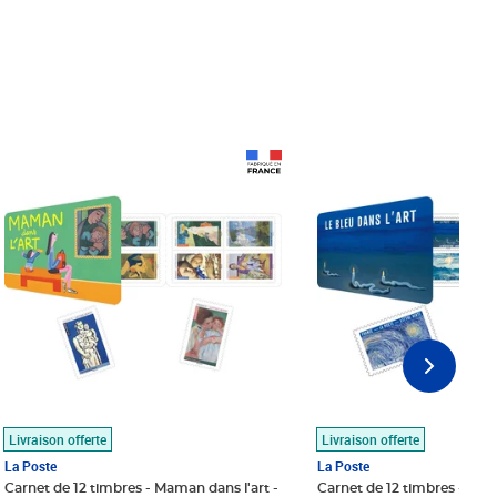
Prix 18,24€
Prix 18,24€
Livraison offerte
Livraison offerte
La Poste
La Poste
Carnet de 12 timbres - Maman dans l'art -
Carnet de 12 timbres - Le bl