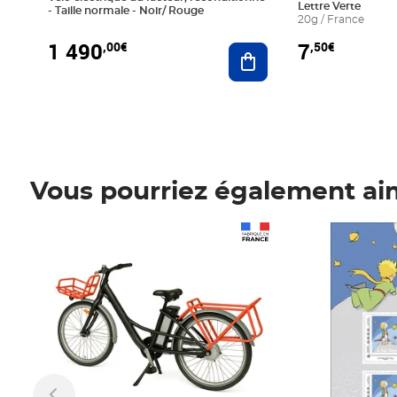
Lettre Verte
- Taille normale - Noir/ Rouge
20g / France
1 490
7
,00€
,50€
Ajouter au panier
Vous pourriez également ai
Prix 1 490,00€
Prix 7,50€