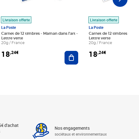
Livraison offerte
Livraison offerte
La Poste
La Poste
Carnet de 12 timbres - Maman dans l'art -
Carnet de 12 timbres - Le bl
Lettre verte
Lettre verte
20g / France
20g / France
18
18
,24€
,24€
r au panier
Ajouter au panier
5€ d'achat
Nos engagements
s
sociétaux et environnementaux