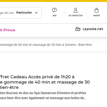
er de site :
Particulier
AIDE
SE CONNECTER
PANIER
Laposte.net
it Prince
gommage de 40 min et massage de 30 min à Amiens - Bien-être
ret Cadeau Accès privé de 1h20 à
tre gommage de 40 min et massage de 30
Bien-être
èse douceur en duo au Spa Damarose d’Amiens et profitez
espace bien-être avec également un massage aux huiles du
un gommage au savon noir de 40 minutes. Vous aurez aussi le