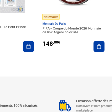
Nouveauté
Monnaie De Paris
 - Le Petit Prince -
FIFA – Coupe du Monde 2026 Monnaie
de 10€ Argent colorisée
148
,00€
Ajouter au panier
Ajoute
Livraison offerte dès 2
iements 100% sécurisés
Hors livres et hors produit
marketplace