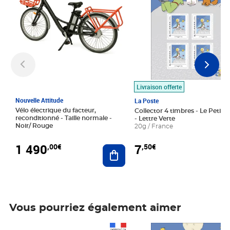
Livraison offerte
Nouvelle Attitude
La Poste
Vélo électrique du facteur,
Collector 4 timbres - Le Petit P
reconditionné - Taille normale -
- Lettre Verte
Noir/ Rouge
20g / France
1 490
7
,00€
,50€
Ajouter au panier
Vous pourriez également aimer
Prix 1 490,00€
Prix 7,50€