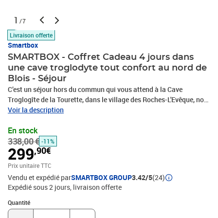
1
/7
Livraison offerte
Smartbox
SMARTBOX - Coffret Cadeau 4 jours dans
une cave troglodyte tout confort au nord de
Blois - Séjour
C’est un séjour hors du commun qui vous attend à la Cave
Troglogîte de la Tourette, dans le village des Roches-L'Evêque, non
loin de Blois. Pénétrez dans cet endroit envoûtant, véritable cocon
Voir la description
de pierre, pour y passer trois nuits magiques, agrémentées de trois
En stock
petits-déjeuners Panier gourmand, pour 2 personnes. Votre
338,00 €
hébergement tout confort est composé d'une spacieuse chambre
-11%
299
,90€
double, d’une salle d'eau, d’un grand salon et d’une cuisine, pour
profiter pleinement de cet espace troglodyte authentique, joliment
Prix unitaire TTC
décoré. Enfin, ne manquez pas le panorama époustouflant sur la
Vendu et expédié par
SMARTBOX GROUP
3.42/5
(24)
vallée du Loir depuis la jolie terrasse qui domine le village. Un
Expédié sous 2 jours
livraison offerte
havre de paix au cœur de la roche pour une échappée insolite !4
Quantité : 1
jours dans une cave troglodyte tout confort au nord de Blois
Quantité