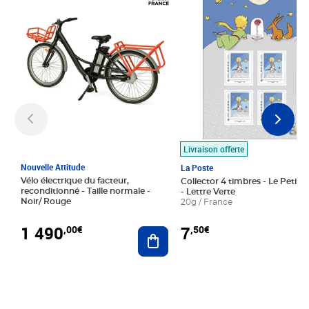
Livraison offerte
Nouvelle Attitude
La Poste
Vélo électrique du facteur,
Collector 4 timbres - Le Petit P
reconditionné - Taille normale -
- Lettre Verte
Noir/ Rouge
20g / France
1 490
7
,00€
,50€
Ajouter au panier