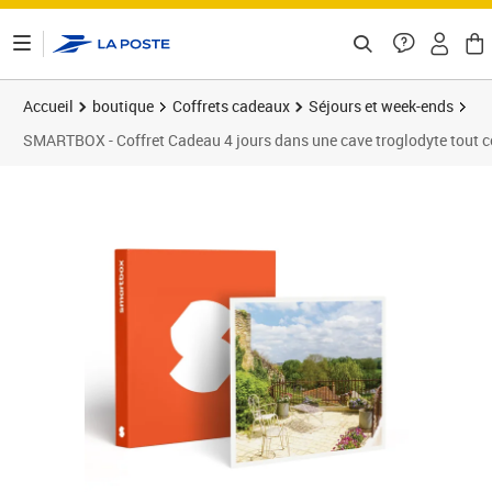
ontenu de la page
Accueil
boutique
Coffrets cadeaux
Séjours et week-ends
SMARTBOX - Coffret Cadeau 4 jours dans une cave troglodyte tout co
Prix barré 338,00 €
Prix 299,90€