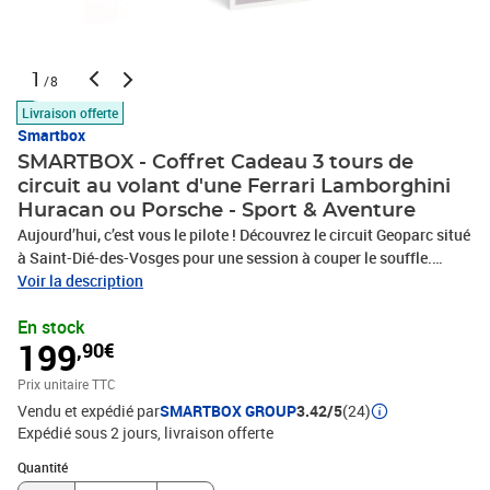
1
/8
Livraison offerte
Smartbox
SMARTBOX - Coffret Cadeau 3 tours de
circuit au volant d'une Ferrari Lamborghini
Huracan ou Porsche - Sport & Aventure
Aujourd’hui, c’est vous le pilote ! Découvrez le circuit Geoparc situé
à Saint-Dié-des-Vosges pour une session à couper le souffle.
Après 2 tours de reconnaissance en minibus, l’équipe d’Expertpilot
Voir la description
vous laisse prendre les commandes des 3 séries suivantes au
En stock
volant du bolide de votre choix : Ferrari 488 GTB, Lamborghini
199
,90€
Huracan ou Porsche 911 GT3. Vous recevrez également en fin
d’activité 1 diplôme attestant de votre performance sur les pistes.
Prix unitaire TTC
Pied au plancher, conduire ces petits bijoux à un rythme effréné
Vendu et expédié par
SMARTBOX GROUP
3.42/5
(24)
devient vite un jeu jubilatoire. Sensations fortes garanties lors de
Expédié sous 2 jours
livraison offerte
cette expérience grisante !3 tours de circuit au volant d'une Ferrari,
Lamborghini Huracan ou Porsche
Quantité : 1
Quantité