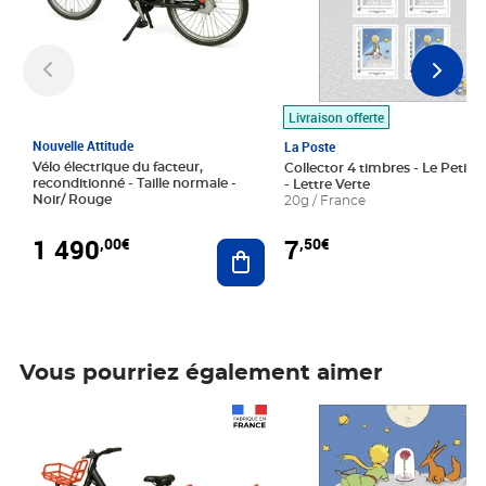
Livraison offerte
Nouvelle Attitude
La Poste
Vélo électrique du facteur,
Collector 4 timbres - Le Petit P
reconditionné - Taille normale -
- Lettre Verte
Noir/ Rouge
20g / France
1 490
7
,00€
,50€
Ajouter au panier
Vous pourriez également aimer
Prix 1 490,00€
Prix 7,50€