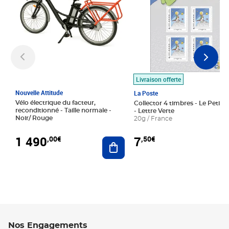
Livraison offerte
Nouvelle Attitude
La Poste
Vélo électrique du facteur,
Collector 4 timbres - Le Petit P
reconditionné - Taille normale -
- Lettre Verte
Noir/ Rouge
20g / France
1 490
7
,00€
,50€
Ajouter au panier
Nos Engagements