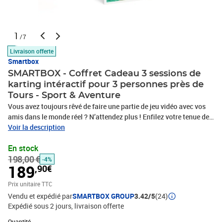
1
/7
Livraison offerte
Smartbox
SMARTBOX - Coffret Cadeau 3 sessions de
karting intéractif pour 3 personnes près de
Tours - Sport & Aventure
Vous avez toujours rêvé de faire une partie de jeu vidéo avec vos
amis dans le monde réel ? N’attendez plus ! Enfilez votre tenue de
pilote, mettez-vous dans la peau d'un personnage et affrontez vos
Voir la description
meilleurs adversaires pendant 3 sessions pour 3 personnes. Situé
En stock
près de Tours, Battle Kart vous propose de plonger dans un univers
198,00 €
fantastique et totalement immersif grâce à un circuit sur mesure,
-4%
189
,90€
des décors stupéfiants et une ambiance digne d'un jeu vidéo.
Relevez le défi et attrapez votre volant : plaisir et rigolade assurés
Prix unitaire TTC
!3 sessions de karting intéractif pour 3 personnes près de Tours
Vendu et expédié par
SMARTBOX GROUP
3.42/5
(24)
Expédié sous 2 jours
livraison offerte
Quantité : 1
Quantité