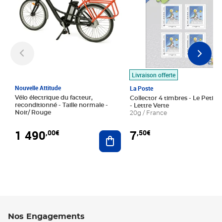
Livraison offerte
Nouvelle Attitude
La Poste
Vélo électrique du facteur,
Collector 4 timbres - Le Petit P
reconditionné - Taille normale -
- Lettre Verte
Noir/ Rouge
20g / France
1 490
7
,00€
,50€
Ajouter au panier
Nos Engagements