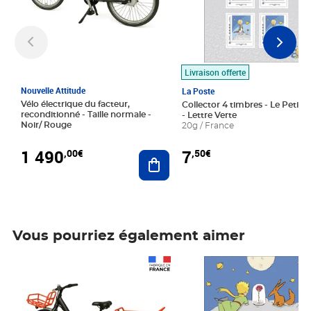
Livraison offerte
Nouvelle Attitude
La Poste
Vélo électrique du facteur,
Collector 4 timbres - Le Petit P
reconditionné - Taille normale -
- Lettre Verte
Noir/ Rouge
20g / France
1 490
7
,00€
,50€
Ajouter au panier
Vous pourriez également aimer
Prix 1 490,00€
Prix 7,50€