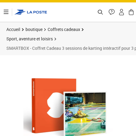
ontenu de la page
Accueil
boutique
Coffrets cadeaux
Sport, aventure et loisirs
SMARTBOX - Coffret Cadeau 3 sessions de karting intéractif pour 3 
Prix barré 198,00 €
Prix 189,90€