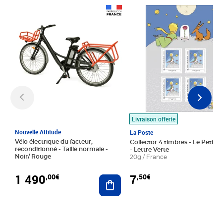
Prix 1 490,00€
Prix 7,50€
Livraison offerte
Nouvelle Attitude
La Poste
Vélo électrique du facteur,
Collector 4 timbres - Le Petit P
reconditionné - Taille normale -
- Lettre Verte
Noir/ Rouge
20g / France
1 490
7
,00€
,50€
Ajouter au panier