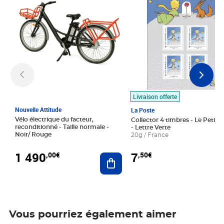
Livraison offerte
Nouvelle Attitude
La Poste
Vélo électrique du facteur,
Collector 4 timbres - Le Petit P
reconditionné - Taille normale -
- Lettre Verte
Noir/ Rouge
20g / France
1 490
7
,00€
,50€
Ajouter au panier
Vous pourriez également aimer