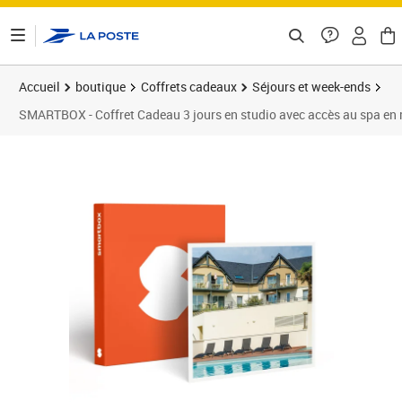
ontenu de la page
Accueil
boutique
Coffrets cadeaux
Séjours et week-ends
SMARTBOX - Coffret Cadeau 3 jours en studio avec accès au spa en ré
Prix barré 280,00 €
Prix 249,90€