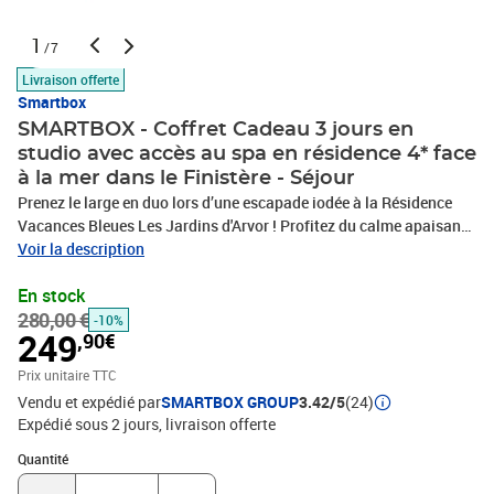
1
/7
Livraison offerte
Smartbox
SMARTBOX - Coffret Cadeau 3 jours en
studio avec accès au spa en résidence 4* face
à la mer dans le Finistère - Séjour
Prenez le large en duo lors d’une escapade iodée à la Résidence
Vacances Bleues Les Jardins d'Arvor ! Profitez du calme apaisant
du Finistère et de ses richesses lors de 3 jours et 2 nuits en studio
Voir la description
double pour 2 personnes, suivies de délicieux petits-déjeuners
En stock
sous forme de buffet les matins. Une pause relaxante fera
280,00 €
également partie du séjour grâce à votre accès de 4h à l’espace
-10%
249
,90€
détente. Appréciez en toute sérénité la piscine extérieure, le
hammam ou encore le sauna pour vous offrir un moment rien qu’à
Prix unitaire TTC
vous. Cet établissement 4 étoiles situé au Bénodet a tout pour
Vendu et expédié par
SMARTBOX GROUP
3.42/5
(24)
plaire, alliant à merveille le charme de la tradition bretonne au
Expédié sous 2 jours
livraison offerte
confort moderne. Venez goûter à la douceur de vivre de la côte
Quantité : 1
atlantique pour vous ressourcer en toute simplicité !3 jours en
Quantité
studio avec accès au spa en résidence 4* face à la mer dans le