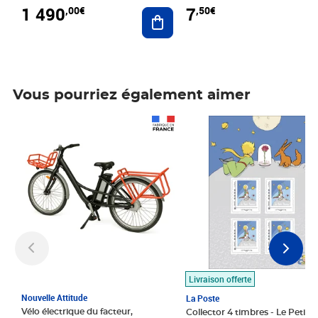
1 490
7
,00€
,50€
Ajouter au panier
Vous pourriez également aimer
Prix 1 490,00€
Prix 7,50€
Livraison offerte
Nouvelle Attitude
La Poste
Vélo électrique du facteur,
Collector 4 timbres - Le Petit P