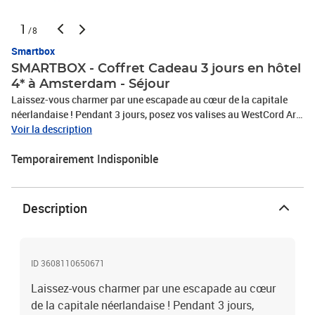
1
/8
Smartbox
SMARTBOX - Coffret Cadeau 3 jours en hôtel
4* à Amsterdam - Séjour
Laissez-vous charmer par une escapade au cœur de la capitale
néerlandaise ! Pendant 3 jours, posez vos valises au WestCord Art
Hotel Amsterdam, un élégant établissement 4 étoiles offrant tout
Voir la description
le confort nécessaire pour un séjour des plus agréables pour 2
Temporairement Indisponible
personnes. Passez 2 nuits sereines en chambre standard et
savourez ensemble de délicieux petits-déjeuners au réveil. Situé à
quelques pas seulement du centre historique, c’est l’adresse idéale
pour vous adonner à l’exploration des lieux. Prenez le temps de
Description
vous balader le long des jolis canaux bordés de maisons colorées
et d’étancher votre soif de connaissances dans l’un des nombreux
musées de la ville, plus intéressants les uns que les autres. Quel
que soit votre programme, une belle échappée vous attend aux
ID 3608110650671
Pays-Bas !3 jours en hôtel 4* à Amsterdam
Laissez-vous charmer par une escapade au cœur
de la capitale néerlandaise ! Pendant 3 jours,