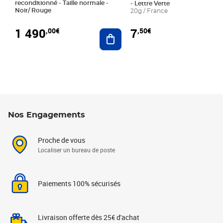
reconditionné - Taille normale -
- Lettre Verte
Noir/ Rouge
20g / France
1 490
7
,00€
,50€
Ajouter au panier
Nos Engagements
Proche de vous
Localiser un bureau de poste
Paiements 100% sécurisés
Livraison offerte dès 25€ d'achat