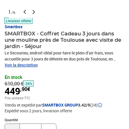
1
/6
Livraison offerte
Smartbox
SMARTBOX - Coffret Cadeau 3 jours dans
une mouline près de Toulouse avec visite de
jardin - Séjour
Le Secourieu, endroit idéal pour faire le plein d’air frais, vous
accueille pour 3 jours de détente en duo près de Toulouse, en
Haute-Garonne. Ces deux nuits dans la mouline pour 2 personnes
Voir la description
vous permettront de dormir d’un sommeil reposant avant de vous
En stock
livrer aux activités qui vous attendent. Vous aurez la possibilité
610,00 €
d’effectuer une visite à travers le temps dans le grand jardin à la
-26%
449
,90€
française datant du XVIIe siècle. Les amoureux de la nature seront
ravis de contempler les arbres séculaires, et notamment le platane
Prix unitaire TTC
ayant obtenu le label Arbre remarquable de France, qui peuplent ce
Vendu et expédié par
SMARTBOX GROUP
3.42/5
(24)
coin tranquille. Si vous souhaitez profiter d’un moment de
Expédié sous 2 jours
livraison offerte
relaxation en bonne et due forme, l’établissement propose aussi un
Quantité : 1
charmant bain nordique tout fait de bois. Vous pourrez également
Quantité
vous délecter d’un panier gourmand tout en profitant du calme de