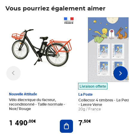
Vous pourriez également aimer
Prix 1 490,00€
Prix 7,50€
Livraison offerte
Nouvelle Attitude
La Poste
Vélo électrique du facteur,
Collector 4 timbres - Le Petit P
reconditionné - Taille normale -
- Lettre Verte
Noir/ Rouge
20g / France
1 490
7
,00€
,50€
Ajouter au panier