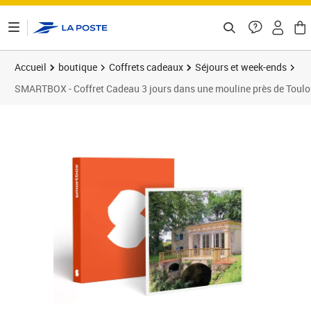
ontenu de la page
Accueil
boutique
Coffrets cadeaux
Séjours et week-ends
SMARTBOX - Coffret Cadeau 3 jours dans une mouline près de Toulous
Prix barré 610,00 €
Prix 449,90€