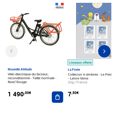
Prix 1 490,00€
Prix 7,50€
Livraison offerte
Nouvelle Attitude
La Poste
Vélo électrique du facteur,
Collector 4 timbres - Le Petit P
reconditionné - Taille normale -
- Lettre Verte
Noir/ Rouge
20g / France
1 490
7
,00€
,50€
Ajouter au panier